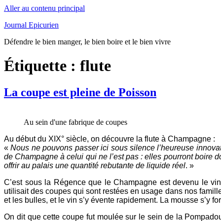
Aller au contenu principal
Journal Epicurien
Défendre le bien manger, le bien boire et le bien vivre
Étiquette : flute
La coupe est pleine de Poisson
Au sein d'une fabrique de coupes
Au début du XIX° siècle, on découvre la flute à Champagne :
«
Nous ne pouvons passer ici sous silence l’heureuse innovat
de Champagne à celui qui ne l’est pas : elles pourront boire 
offrir au palais une quantité rebutante de liquide réel
. »
C’est sous la Régence que le Champagne est devenu le vin d
utilisait des coupes qui sont restées en usage dans nos famil
et les bulles, et le vin s’y évente rapidement. La mousse s’y fo
On dit que cette coupe fut moulée sur le sein de la Pompado