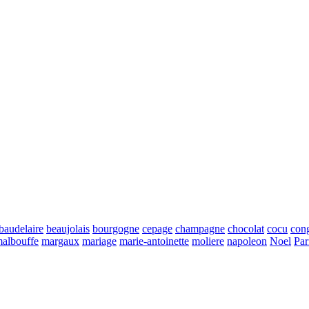
baudelaire
beaujolais
bourgogne
cepage
champagne
chocolat
cocu
con
albouffe
margaux
mariage
marie-antoinette
moliere
napoleon
Noel
Par