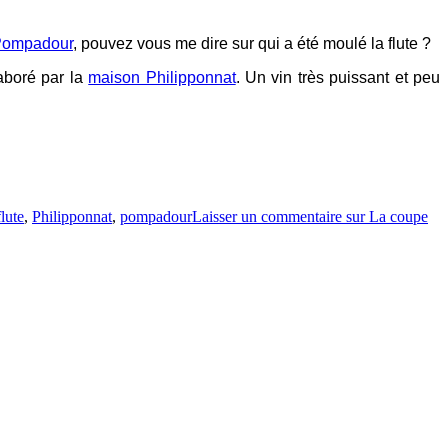
Pompadour
, pouvez vous me dire sur qui a été moulé la flute ?
aboré par la
maison Philipponnat
. Un vin très puissant et peu
flute
,
Philipponnat
,
pompadour
Laisser un commentaire
sur La coupe