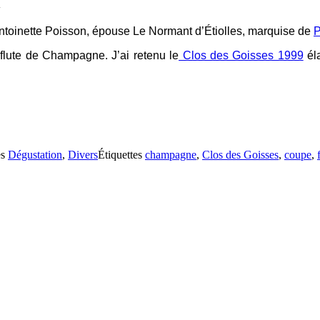
»
Antoinette Poisson, épouse Le Normant d’Étiolles, marquise de
flute de Champagne. J’ai retenu le
Clos des Goisses 1999
él
es
Dégustation
,
Divers
Étiquettes
champagne
,
Clos des Goisses
,
coupe
,