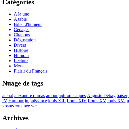
Catégories
A la une
A table
Billet d'humeur
Cépages
Citations
Dégustation
Divers
Histoire
Humour
Lecture
Mona
Plaisir du Français
Nuage de tags
alcool
alexandre dumas
amour
aphrodisiaques
Auguste Debay
baiser
IV
Humour
impuissance
louis XIII
Louis XIV
Louis XV
louis XVI
m
vosne-romanee
wc
Archives