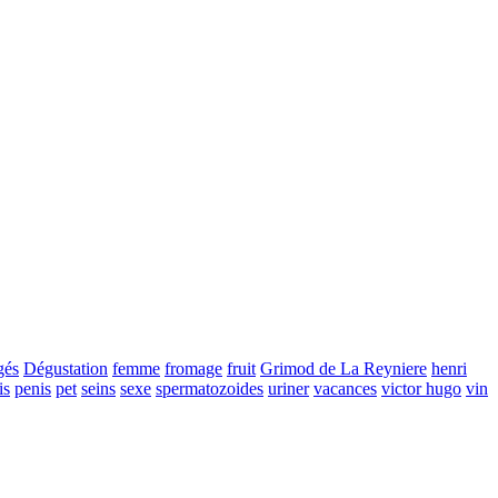
gés
Dégustation
femme
fromage
fruit
Grimod de La Reyniere
henri
is
penis
pet
seins
sexe
spermatozoides
uriner
vacances
victor hugo
vin