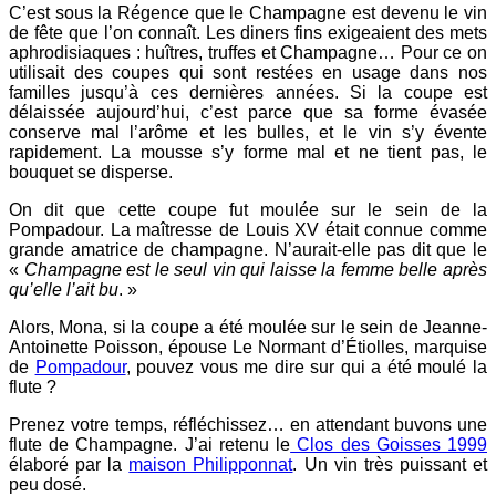
C’est sous la Régence que le Champagne est devenu le vin
de fête que l’on connaît. Les diners fins exigeaient des mets
aphrodisiaques : huîtres, truffes et Champagne… Pour ce on
utilisait des coupes qui sont restées en usage dans nos
familles jusqu’à ces dernières années. Si la coupe est
délaissée aujourd’hui, c’est parce que sa forme évasée
conserve mal l’arôme et les bulles, et le vin s’y évente
rapidement. La mousse s’y forme mal et ne tient pas, le
bouquet se disperse.
On dit que cette coupe fut moulée sur le sein de la
Pompadour. La maîtresse de Louis XV était connue comme
grande amatrice de champagne. N’aurait-elle pas dit que le
«
Champagne est le seul vin qui laisse la femme belle après
qu’elle l’ait bu
. »
Alors, Mona, si la coupe a été moulée sur le sein de Jeanne-
Antoinette Poisson, épouse Le Normant d’Étiolles, marquise
de
Pompadour
, pouvez vous me dire sur qui a été moulé la
flute ?
Prenez votre temps, réfléchissez… en attendant buvons une
flute de Champagne. J’ai retenu le
Clos des Goisses 1999
élaboré par la
maison Philipponnat
. Un vin très puissant et
peu dosé.