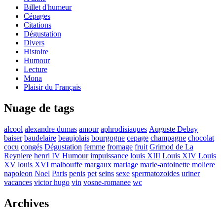
Billet d'humeur
Cépages
Citations
Dégustation
Divers
Histoire
Humour
Lecture
Mona
Plaisir du Français
Nuage de tags
alcool
alexandre dumas
amour
aphrodisiaques
Auguste Debay
baiser
baudelaire
beaujolais
bourgogne
cepage
champagne
chocolat
cocu
congés
Dégustation
femme
fromage
fruit
Grimod de La
Reyniere
henri IV
Humour
impuissance
louis XIII
Louis XIV
Louis
XV
louis XVI
malbouffe
margaux
mariage
marie-antoinette
moliere
napoleon
Noel
Paris
penis
pet
seins
sexe
spermatozoides
uriner
vacances
victor hugo
vin
vosne-romanee
wc
Archives