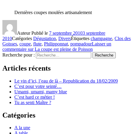
Dernières coupes moulées artisanalement
Auteur
Publié le
7 septembre 2010
3 septembre
2010
Catégories
Dégustation
,
Divers
Étiquettes
champagne
,
Clos des
Goisses
,
coupe
,
flute
,
Philipponnat
,
pompadour
Laisser un
commentaire
sur La coupe est pleine de Poisson
Recherche pour :
Recherche
Articles récents
Le vin d’ici, l’eau de là – Republication du 18/02/2009
C’est pour votre seinté…
Umami, umami, mamy blue
C’est hard ce métier !
Tu as senti Maître ?
Catégories
A la une
A table