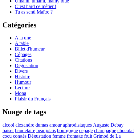
Umami, umami, mamy blue
C’est hard ce métier !
Tu as senti Maître ?
Catégories
A la une
A table
Billet d'humeur
Cépages
Citations
Dégustation
Divers
Histoire
Humour
Lecture
Mona
Plaisir du Français
Nuage de tags
alcool
alexandre dumas
amour
aphrodisiaques
Auguste Debay
baiser
baudelaire
beaujolais
bourgogne
cepage
champagne
chocolat
cocu
congés
Dégustation
femme
fromage
fruit
Grimod de La