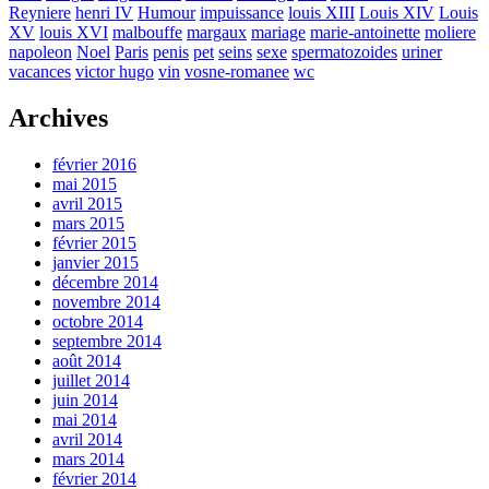
Reyniere
henri IV
Humour
impuissance
louis XIII
Louis XIV
Louis
XV
louis XVI
malbouffe
margaux
mariage
marie-antoinette
moliere
napoleon
Noel
Paris
penis
pet
seins
sexe
spermatozoides
uriner
vacances
victor hugo
vin
vosne-romanee
wc
Archives
février 2016
mai 2015
avril 2015
mars 2015
février 2015
janvier 2015
décembre 2014
novembre 2014
octobre 2014
septembre 2014
août 2014
juillet 2014
juin 2014
mai 2014
avril 2014
mars 2014
février 2014