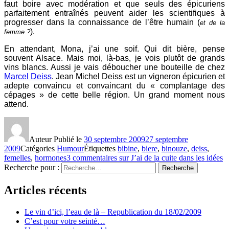
faut boire avec modération et que seuls des épicuriens
parfaitement entraînés peuvent aider les scientifiques à
progresser dans la connaissance de l’être humain (
et de la
).
femme ?
En attendant, Mona, j’ai une soif. Qui dit bière, pense
souvent Alsace. Mais moi, là-bas, je vois plutôt de grands
vins blancs. Aussi je vais déboucher une bouteille de chez
Marcel Deiss
. Jean Michel Deiss est un vigneron épicurien et
adepte convaincu et convaincant du « complantage des
cépages » de cette belle région. Un grand moment nous
attend.
Auteur
Publié le
30 septembre 2009
27 septembre
2009
Catégories
Humour
Étiquettes
bibine
,
biere
,
binouze
,
deiss
,
femelles
,
hormones
3 commentaires
sur J’ai de la cuite dans les idées
Recherche pour :
Recherche
Articles récents
Le vin d’ici, l’eau de là – Republication du 18/02/2009
C’est pour votre seinté…