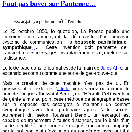
Faut pas baver sur l’antenne…
Escargot sympathique prêt à l'emploi
Le 25 octobre 1850, le quotidien, La Presse publie une
communication annonçant la découverte d’un nouveau
système de communication : la
boussole pasilalinique
[i]
sympathique
. Cette invention doit permettre de
[ii]
transmettre des messages instantanément et ce, quelque soit
la distance.
Le texte paru dans le journal est de la main de
Jules Allix
, un
excentrique connu comme une sorte de géo-trouve-tout.
Mais la création de cette machine n’est pas de lui. En
grossissant le texte de l’
article
, vous verrez notamment le
nom de Jacques Toussaint Benoit, de l’Hérault. Cet inventeur
de génie a mis au point cette méthode de télégraphie basée
sur la capacité des escargots à maintenir un contact
sympathique avec leur partenaire après l’acte sexuel.
Autrement dit, selon Toussaint Benoit, un escargot est
capable de transmettre à toutes distances, par le biais d’un
fluide identifié à une forme de magnétisme animal propagé
par le sol, son état d’excitation au congénère avec qui il a