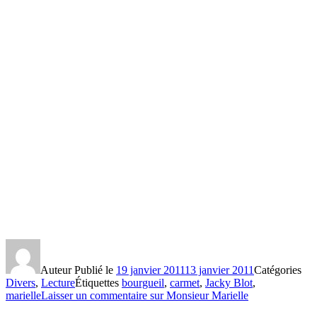
Auteur
Publié le
19 janvier 2011
13 janvier 2011
Catégories
Divers
,
Lecture
Étiquettes
bourgueil
,
carmet
,
Jacky Blot
,
marielle
Laisser un commentaire
sur Monsieur Marielle