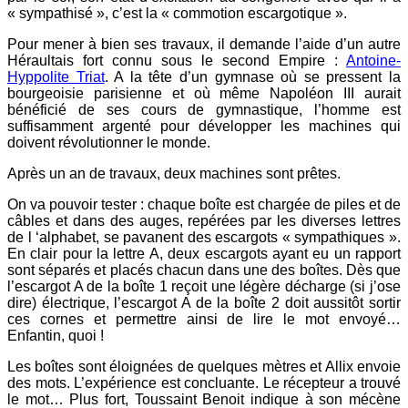
« sympathisé », c’est la « commotion escargotique ».
Pour mener à bien ses travaux, il demande l’aide d’un autre
Héraultais fort connu sous le second Empire :
Antoine-
Hyppolite Triat
. A la tête d’un gymnase où se pressent la
bourgeoisie parisienne et où même Napoléon III aurait
bénéficié de ses cours de gymnastique, l’homme est
suffisamment argenté pour développer les machines qui
doivent révolutionner le monde.
Après un an de travaux, deux machines sont prêtes.
On va pouvoir tester : chaque boîte est chargée de piles et de
câbles et dans des auges, repérées par les diverses lettres
de l ‘alphabet, se pavanent des escargots « sympathiques ».
En clair pour la lettre A, deux escargots ayant eu un rapport
sont séparés et placés chacun dans une des boîtes. Dès que
l’escargot A de la boîte 1 reçoit une légère décharge (si j’ose
dire) électrique, l’escargot A de la boîte 2 doit aussitôt sortir
ces cornes et permettre ainsi de lire le mot envoyé…
Enfantin, quoi !
Les boîtes sont éloignées de quelques mètres et Allix envoie
des mots. L’expérience est concluante. Le récepteur a trouvé
le mot… Plus fort, Toussaint Benoit indique à son mécène