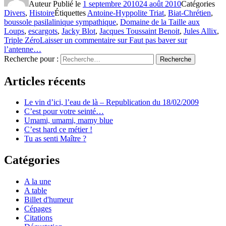
Auteur
Publié le
1 septembre 2010
24 août 2010
Catégories
Divers
,
Histoire
Étiquettes
Antoine-Hyppolite Triat
,
Biat-Chrétien
,
boussole pasilalinique sympathique
,
Domaine de la Taille aux
Loups
,
escargots
,
Jacky Blot
,
Jacques Toussaint Benoit
,
Jules Allix
,
Triple Zéro
Laisser un commentaire
sur Faut pas baver sur
l’antenne…
Recherche pour :
Recherche
Articles récents
Le vin d’ici, l’eau de là – Republication du 18/02/2009
C’est pour votre seinté…
Umami, umami, mamy blue
C’est hard ce métier !
Tu as senti Maître ?
Catégories
A la une
A table
Billet d'humeur
Cépages
Citations