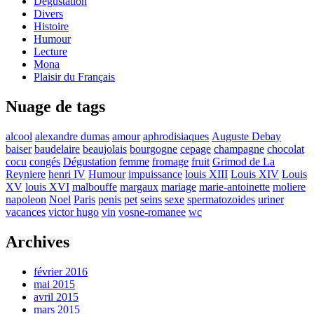
Dégustation
Divers
Histoire
Humour
Lecture
Mona
Plaisir du Français
Nuage de tags
alcool
alexandre dumas
amour
aphrodisiaques
Auguste Debay
baiser
baudelaire
beaujolais
bourgogne
cepage
champagne
chocolat
cocu
congés
Dégustation
femme
fromage
fruit
Grimod de La
Reyniere
henri IV
Humour
impuissance
louis XIII
Louis XIV
Louis
XV
louis XVI
malbouffe
margaux
mariage
marie-antoinette
moliere
napoleon
Noel
Paris
penis
pet
seins
sexe
spermatozoides
uriner
vacances
victor hugo
vin
vosne-romanee
wc
Archives
février 2016
mai 2015
avril 2015
mars 2015