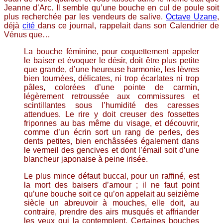
Jeanne d’Arc. Il semble qu’une bouche en cul de poule soit
plus recherchée par les vendeurs de salive.
Octave Uzane
,
déjà
cité
dans ce journal, rappelait dans son Calendrier de
Vénus que…
La bouche féminine, pour coquettement appeler
le baiser et évoquer le désir, doit être plus petite
que grande, d’une heureuse harmonie, les lèvres
bien tournées, délicates, ni trop écarlates ni trop
pâles, colorées d’une pointe de carmin,
légèrement retroussée aux commissures et
scintillantes sous l’humidité des caresses
attendues. Le rire y doit creuser des fossettes
friponnes au bas même du visage, et découvrir,
comme d’un écrin sort un rang de perles, des
dents petites, bien enchâssées également dans
le vermeil des gencives et dont l’émail soit d’une
blancheur japonaise à peine irisée.
Le plus mince défaut buccal, pour un raffiné, est
la mort des baisers d’amour ; il ne faut point
qu’une bouche soit ce qu’on appelait au seizième
siècle un abreuvoir à mouches, elle doit, au
contraire, prendre des airs musqués et affriander
les yeux qui la contemplent. Certaines bouches