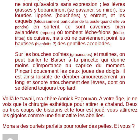
ne sont qu’avaloirs sans expression ; les lèvres
grasses y bobandinent (se pavaner, se mirer), les
lourdes lippées (bouchées) y entrent, et les
caquets
(Gloussement particulier de la poule quand elle va
en sortent, ce sont cavernes bien
pondre)
aviandées
où tombent lèche-frions
(repues)
(lèche-
de cuisine, mais où ne parviennent point les
frites)
hautises
des gentilles accolades.
(bienfaits ?)
Sur les bouches coïntes
et mutines, on
(gracieuses)
peut bailler le Baiser à la pincette qui donne
moins d’importance au caprice du moment.
Pinçant doucement les deux joues des doigts, il
est ainsi loisible de dérober amoureusement un
long et sonore attouchement des lèvres, dont on
se défend toujours trop tard!
Voilà le travail, ma chère Annick Paçouvan. A votre âge, je ne
vois que la chirurgie esthétique pour attirer le chaland. Deux
ou trois coups de bistouris et le tour est joué, vous attirerez
les gigolos comme une fleur attire les abeilles.
Mona a des ourlets parfaits pour rouler des pelles. Et vous ?