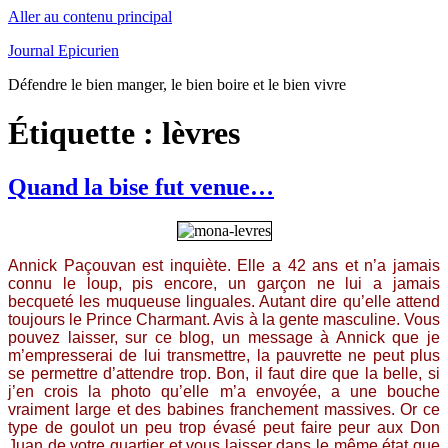
Aller au contenu principal
Journal Epicurien
Défendre le bien manger, le bien boire et le bien vivre
Étiquette : lèvres
Quand la bise fut venue…
Annick Paçouvan est inquiète. Elle a 42 ans et n’a jamais
connu le loup, pis encore, un garçon ne lui a jamais
becqueté les muqueuse linguales. Autant dire qu’elle attend
toujours le Prince Charmant. Avis à la gente masculine. Vous
pouvez laisser, sur ce blog, un message à Annick que je
m’empresserai de lui transmettre, la pauvrette ne peut plus
se permettre d’attendre trop. Bon, il faut dire que la belle, si
j’en crois la photo qu’elle m’a envoyée, a une bouche
vraiment large et des babines franchement massives. Or ce
type de goulot un peu trop évasé peut faire peur aux Don
Juan de votre quartier et vous laisser dans le même état que