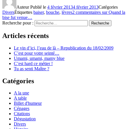
Auteur
Publié le
4 février 2013
4 février 2013
Catégories
Divers
Étiquettes
baiser
,
bouche
,
lèvres
2 commentaires
sur Quand la
bise fut venue…
Recherche pour :
Recherche
Articles récents
Le vin d’ici, l’eau de là – Republication du 18/02/2009
C’est pour votre seinté…
Umami, umami, mamy blue
C’est hard ce métier !
Tu as senti Maître ?
Catégories
A la une
A table
Billet d'humeur
Cépages
Citations
Dégustation
Divers