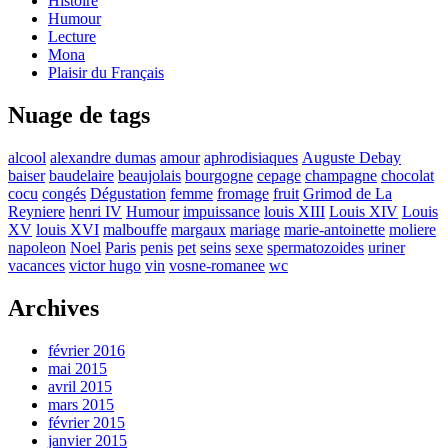
Histoire
Humour
Lecture
Mona
Plaisir du Français
Nuage de tags
alcool
alexandre dumas
amour
aphrodisiaques
Auguste Debay
baiser
baudelaire
beaujolais
bourgogne
cepage
champagne
chocolat
cocu
congés
Dégustation
femme
fromage
fruit
Grimod de La
Reyniere
henri IV
Humour
impuissance
louis XIII
Louis XIV
Louis
XV
louis XVI
malbouffe
margaux
mariage
marie-antoinette
moliere
napoleon
Noel
Paris
penis
pet
seins
sexe
spermatozoides
uriner
vacances
victor hugo
vin
vosne-romanee
wc
Archives
février 2016
mai 2015
avril 2015
mars 2015
février 2015
janvier 2015