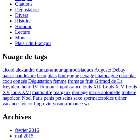
Citations
Dégustation
Divers
Histoire
Humour
Lecture
Mona
Plaisir du Français
Nuage de tags
alcool
alexandre dumas
amour
aphrodisiaques
Auguste Debay
baiser
baudelaire
beaujolais
bourgogne
cepage
champagne
chocolat
cocu
congés
Dégustation
femme
fromage
fruit
Grimod de La
Reyniere
henri IV
Humour
impuissance
louis XIII
Louis XIV
Louis
XV
louis XVI
malbouffe
margaux
mariage
marie-antoinette
moliere
napoleon
Noel
Paris
penis
pet
seins
sexe
spermatozoides
uriner
vacances
victor hugo
vin
vosne-romanee
wc
Archives
février 2016
mai 2015