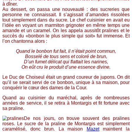
à dîner.
Au dessert, on passa une nouveauté : des sucreries que
personne ne connaissait. Il s’agissait d’amandes rissolées
tout simplement dans du sucre. Le chef cuisinier en avait eu
l’idée en voyant un marmiton grignoter en même temps une
amande et un caramel. On les appela aussitôt pralines et le
succès du «bonbon le plus simple qui soit» fut immense. Et
l’on chantonna alors :
Quand le bonbon fut fait, il n’était point commun,
Bosselé de tous sens et coloré de brun,
D’un fumet délicat qui flattait les narines,
On eût cru le produit d’une essence divine.
Le Duc de Choiseul était un grand coureur de jupons. On dit
qu’il se serait servi de ce bonbon, unique à sa maison, pour
conquérir le cœur des dames de la Cour.
Quand au cuisinier du maréchal, après de nombreuses
années de service, il se retira à Montargis et fit fortune avec
sa praline.
De nos jours, on trouve souvent des pralines
roses. Le sucre de la praline de Montargis est simplement
caramélisé, donc brun. La maison
Mazet
maintient la