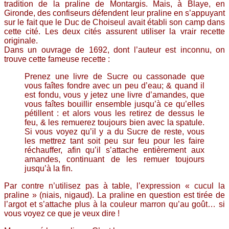
tradition de la praline de
Montargis. Mais, à Blaye, en
Gironde, des confiseurs défendent leur praline en s’appuyant
sur le fait que le Duc de Choiseul avait établi son camp dans
cette cité. Les deux cités assurent utiliser la vrair recette
originale.
Dans un ouvrage de 1692, dont l’auteur est inconnu, on
trouve cette fameuse recette :
Prenez une livre de Sucre ou cassonade que
vous faîtes fondre avec un peu d’eau; & quand il
est fondu, vous y jetez une livre d’amandes, que
vous faîtes bouillir ensemble jusqu’à ce qu’elles
pétillent : et alors vous les retirez de dessus le
feu, & les remuerez toujours bien avec la spatule.
Si vous voyez qu’il y a du Sucre de reste, vous
les mettrez tant soit peu sur feu pour les faire
réchauffer, afin qu’il s’attache entièrement aux
amandes, continuant de les remuer toujours
jusqu’à la fin.
Par contre n’utilisez pas à table, l’expression « cucu
l la
praline » (niais, nigaud). La praline en question est tirée de
l’argot et s’attache plus à la couleur marron qu’au goût… si
vous voyez ce que je veux dire !