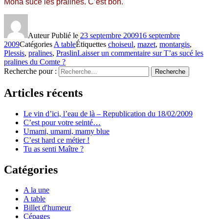
Mona sucé les pralines. C’est bon.
Auteur
Publié le
23 septembre 2009
16 septembre
2009
Catégories
A table
Étiquettes
choiseul
,
mazet
,
montargis
,
Plessis
,
pralines
,
Praslin
Laisser un commentaire
sur T’as sucé les
pralines du Comte ?
Recherche pour :
Recherche
Articles récents
Le vin d’ici, l’eau de là – Republication du 18/02/2009
C’est pour votre seinté…
Umami, umami, mamy blue
C’est hard ce métier !
Tu as senti Maître ?
Catégories
A la une
A table
Billet d'humeur
Cépages