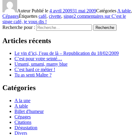
Auteur
Publié le
4 avril 2009
31 mai 2009
Catégories
A table
,
Cépages
Étiquettes
café
,
civette
,
singe
2 commentaires
sur C’est le
singe café, je vous dis !
Recherche pour :
Recherche
Articles récents
Le vin d’ici, l’eau de là – Republication du 18/02/2009
C’est pour votre seinté…
Umami, umami, mamy blue
C’est hard ce métier !
Tu as senti Maître ?
Catégories
A la une
A table
Billet d'humeur
Cépages
Citations
Dégustation
Divers