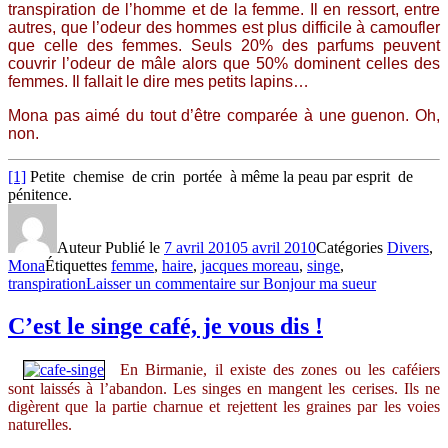
transpiration de l’homme et de la femme. Il en ressort, entre
autres, que l’odeur des hommes est plus difficile à camoufler
que celle des femmes. Seuls 20% des parfums peuvent
couvrir l’odeur de mâle alors que 50% dominent celles des
femmes. Il fallait le dire mes petits lapins…
Mona pas aimé du tout d’être comparée à une guenon. Oh,
non.
[1]
Petite chemise de crin portée à même la peau par esprit de
pénitence.
Auteur
Publié le
7 avril 2010
5 avril 2010
Catégories
Divers
,
Mona
Étiquettes
femme
,
haire
,
jacques moreau
,
singe
,
transpiration
Laisser un commentaire
sur Bonjour ma sueur
C’est le singe café, je vous dis !
En Birmanie, il existe des zones ou les caféiers
sont laissés à l’abandon. Les singes en mangent les cerises. Ils ne
digèrent que la partie charnue et rejettent les graines par les voies
naturelles.