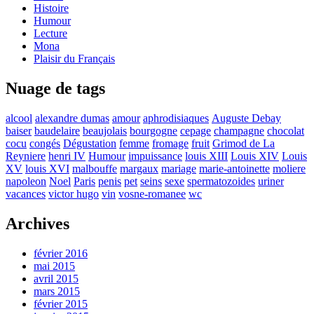
Histoire
Humour
Lecture
Mona
Plaisir du Français
Nuage de tags
alcool
alexandre dumas
amour
aphrodisiaques
Auguste Debay
baiser
baudelaire
beaujolais
bourgogne
cepage
champagne
chocolat
cocu
congés
Dégustation
femme
fromage
fruit
Grimod de La
Reyniere
henri IV
Humour
impuissance
louis XIII
Louis XIV
Louis
XV
louis XVI
malbouffe
margaux
mariage
marie-antoinette
moliere
napoleon
Noel
Paris
penis
pet
seins
sexe
spermatozoides
uriner
vacances
victor hugo
vin
vosne-romanee
wc
Archives
février 2016
mai 2015
avril 2015
mars 2015
février 2015