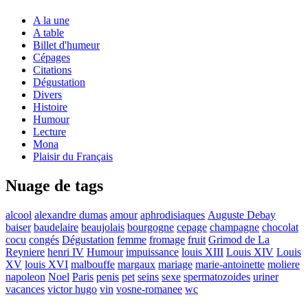
A la une
A table
Billet d'humeur
Cépages
Citations
Dégustation
Divers
Histoire
Humour
Lecture
Mona
Plaisir du Français
Nuage de tags
alcool
alexandre dumas
amour
aphrodisiaques
Auguste Debay
baiser
baudelaire
beaujolais
bourgogne
cepage
champagne
chocolat
cocu
congés
Dégustation
femme
fromage
fruit
Grimod de La
Reyniere
henri IV
Humour
impuissance
louis XIII
Louis XIV
Louis
XV
louis XVI
malbouffe
margaux
mariage
marie-antoinette
moliere
napoleon
Noel
Paris
penis
pet
seins
sexe
spermatozoides
uriner
vacances
victor hugo
vin
vosne-romanee
wc