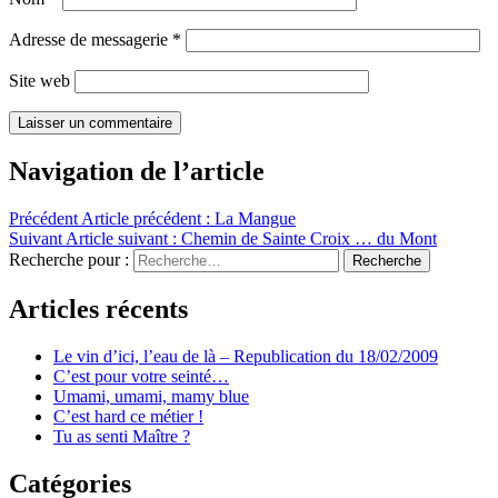
Adresse de messagerie
*
Site web
Navigation de l’article
Précédent
Article précédent :
La Mangue
Suivant
Article suivant :
Chemin de Sainte Croix … du Mont
Recherche pour :
Recherche
Articles récents
Le vin d’ici, l’eau de là – Republication du 18/02/2009
C’est pour votre seinté…
Umami, umami, mamy blue
C’est hard ce métier !
Tu as senti Maître ?
Catégories