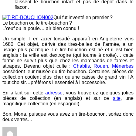
laissent le bouchon intact et pas de dépôt dans le
flacon.
Qui fut inventé en premier ?
Le bouchon ou le tire-bouchon ?
L’œuf ou la poule… air bien connu !
Un simple T en acier torsadé apparaît en Angleterre vers
1680. Cet objet, dérivé des tires-balles de l’armée, a un
usage plus pacifique. Le tire-bouchon est né et il est bien
anglais : la vrille est dextrogire (qui tourne à droite)… cette
forme ne survit plus que chez les marchands de farces et
attrapes. Devenu objet culte ;
Chablis
,
Rouen
,
Ménerbes
possèdent leur musée du tire-bouchon. Certaines pièces de
collection coûtent plus cher qu’une caisse de grand vin ! A
tout choisir…préférons l’essentiel à l’accessoire.
En allant sur cette
adresse
, vous trouverez quelques jolies
pièces de collection (en anglais) et sur ce
site
, une
magnifique collection (en espagnol).
Bon, Mona, puisque vous avez un tire-bouchon, sortez donc
deux verres…