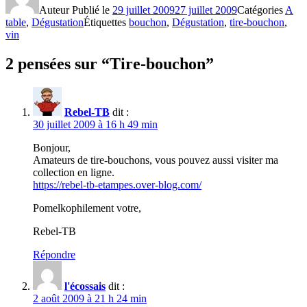
Auteur
Publié le
29 juillet 2009
27 juillet 2009
Catégories
A
table
,
Dégustation
Étiquettes
bouchon
,
Dégustation
,
tire-bouchon
,
vin
2 pensées sur “Tire-bouchon”
Rebel-TB
dit :
30 juillet 2009 à 16 h 49 min
Bonjour,
Amateurs de tire-bouchons, vous pouvez aussi visiter ma
collection en ligne.
https://rebel-tb-etampes.over-blog.com/
Pomelkophilement votre,
Rebel-TB
Répondre
l'écossais
dit :
2 août 2009 à 21 h 24 min