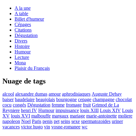
A la une
A table
Billet d'humeur
Cépages
Citations
Dégustation
Divers
Histoire
Humour
Lecture
Mona
Plaisir du Français
Nuage de tags
alcool
alexandre dumas
amour
aphrodisiaques
Auguste Debay
baiser
baudelaire
beaujolais
bourgogne
cepage
champagne
chocolat
cocu
congés
Dégustation
femme
fromage
fruit
Grimod de La
Reyniere
henri IV
Humour
impuissance
louis XIII
Louis XIV
Louis
XV
louis XVI
malbouffe
margaux
mariage
marie-antoinette
moliere
napoleon
Noel
Paris
penis
pet
seins
sexe
spermatozoides
uriner
vacances
victor hugo
vin
vosne-romanee
wc