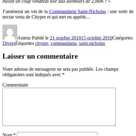
buvait un coup vendredi soir aux alentours de 22h06
? »
J’amènerai un vin de la
Commandaria Saint-Nicholas
: une sorte de
nectar venu de Chypre et qui met en appétit…
Auteur
Publié le
21 octobre 2010
15 octobre 2010
Catégories
Divers
Étiquettes
chypre
,
commandaria
,
saint-nicholas
Laisser un commentaire
Votre adresse de messagerie ne sera pas publiée.
Les champs
obligatoires sont indiqués avec
*
Commentaire
Nom
*