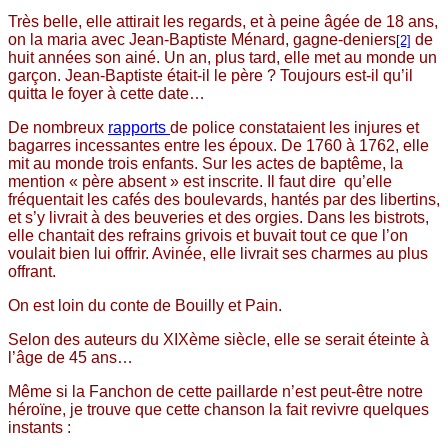
Très belle, elle attirait les regards, et à peine âgée de 18 ans,
on la maria avec Jean-Baptiste Ménard, gagne-deniers
de
[2]
huit années son ainé. Un an, plus tard, elle met au monde un
garçon. Jean-Baptiste était-il le père ? Toujours est-il qu’il
quitta le foyer à cette date…
De nombreux
rapports
de police constataient les injures et
bagarres incessantes entre les époux. De 1760 à 1762, elle
mit au monde trois enfants. Sur les actes de baptême, la
mention « père absent » est inscrite. Il faut dire qu’elle
fréquentait les cafés des boulevards, hantés par des libertins,
et s’y livrait à des beuveries et des orgies. Dans les bistrots,
elle chantait des refrains grivois et buvait tout ce que l’on
voulait bien lui offrir. Avinée, elle livrait ses charmes au plus
offrant.
On est loin du conte de Bouilly et Pain.
Selon des auteurs du XIXème siècle, elle se serait éteinte à
l’âge de 45 ans…
Même si la Fanchon de cette paillarde n’est peut-être notre
héroïne, je trouve que cette chanson la fait revivre quelques
instants :