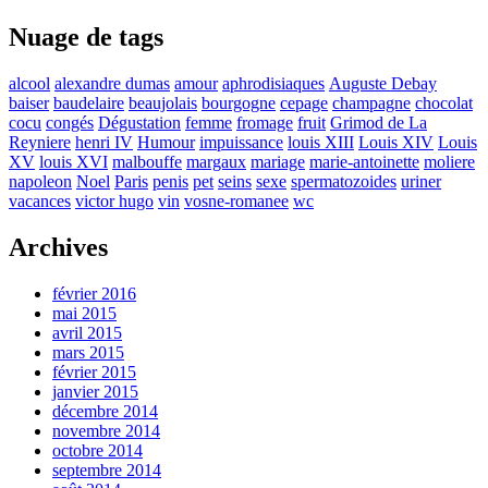
Nuage de tags
alcool
alexandre dumas
amour
aphrodisiaques
Auguste Debay
baiser
baudelaire
beaujolais
bourgogne
cepage
champagne
chocolat
cocu
congés
Dégustation
femme
fromage
fruit
Grimod de La
Reyniere
henri IV
Humour
impuissance
louis XIII
Louis XIV
Louis
XV
louis XVI
malbouffe
margaux
mariage
marie-antoinette
moliere
napoleon
Noel
Paris
penis
pet
seins
sexe
spermatozoides
uriner
vacances
victor hugo
vin
vosne-romanee
wc
Archives
février 2016
mai 2015
avril 2015
mars 2015
février 2015
janvier 2015
décembre 2014
novembre 2014
octobre 2014
septembre 2014