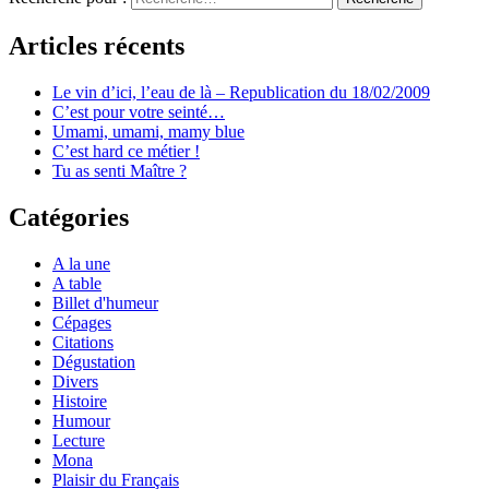
Articles récents
Le vin d’ici, l’eau de là – Republication du 18/02/2009
C’est pour votre seinté…
Umami, umami, mamy blue
C’est hard ce métier !
Tu as senti Maître ?
Catégories
A la une
A table
Billet d'humeur
Cépages
Citations
Dégustation
Divers
Histoire
Humour
Lecture
Mona
Plaisir du Français