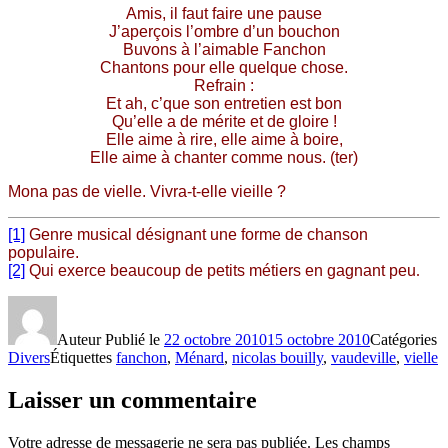
Amis, il faut faire une pause
J’aperçois l’ombre d’un bouchon
Buvons à l’aimable Fanchon
Chantons pour elle quelque chose.
Refrain :
Et ah, c’que son entretien est bon
Qu’elle a de mérite et de gloire !
Elle aime à rire, elle aime à boire,
Elle aime à chanter comme nous. (ter)
Mona pas de vielle. Vivra-t-elle vieille ?
[1]
Genre musical désignant une forme de chanson
populaire.
[2]
Qui exerce beaucoup de petits métiers en gagnant peu
.
Auteur
Publié le
22 octobre 2010
15 octobre 2010
Catégories
Divers
Étiquettes
fanchon
,
Ménard
,
nicolas bouilly
,
vaudeville
,
vielle
Laisser un commentaire
Votre adresse de messagerie ne sera pas publiée.
Les champs