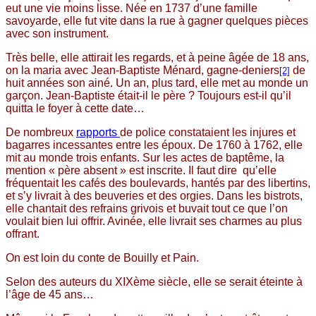
eut une vie moins lisse. Née en 1737 d’une famille
savoyarde, elle fut vite dans la rue à gagner quelques pièces
avec son instrument.
Très belle, elle attirait les regards, et à peine âgée de 18 ans,
on la maria avec Jean-Baptiste Ménard, gagne-deniers
de
[2]
huit années son ainé. Un an, plus tard, elle met au monde un
garçon. Jean-Baptiste était-il le père ? Toujours est-il qu’il
quitta le foyer à cette date…
De nombreux
rapports
de police constataient les injures et
bagarres incessantes entre les époux. De 1760 à 1762, elle
mit au monde trois enfants. Sur les actes de baptême, la
mention « père absent » est inscrite. Il faut dire qu’elle
fréquentait les cafés des boulevards, hantés par des libertins,
et s’y livrait à des beuveries et des orgies. Dans les bistrots,
elle chantait des refrains grivois et buvait tout ce que l’on
voulait bien lui offrir. Avinée, elle livrait ses charmes au plus
offrant.
On est loin du conte de Bouilly et Pain.
Selon des auteurs du XIXème siècle, elle se serait éteinte à
l’âge de 45 ans…