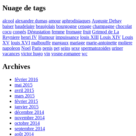
Nuage de tags
alcool
alexandre dumas
amour
aphrodisiaques
Auguste Debay
baiser
baudelaire
beaujolais
bourgogne
cepage
champagne
chocolat
cocu
congés
Dégustation
femme
fromage
fruit
Grimod de La
Reyniere
henri IV
Humour
impuissance
louis XIII
Louis XIV
Louis
XV
louis XVI
malbouffe
margaux
mariage
marie-antoinette
moliere
napoleon
Noel
Paris
penis
pet
seins
sexe
spermatozoides
uriner
vacances
victor hugo
vin
vosne-romanee
wc
Archives
février 2016
mai 2015
avril 2015
mars 2015
février 2015
janvier 2015
décembre 2014
novembre 2014
octobre 2014
septembre 2014
août 2014