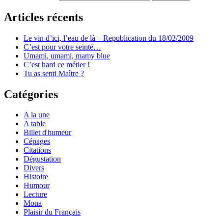
Articles récents
Le vin d’ici, l’eau de là – Republication du 18/02/2009
C’est pour votre seinté…
Umami, umami, mamy blue
C’est hard ce métier !
Tu as senti Maître ?
Catégories
A la une
A table
Billet d'humeur
Cépages
Citations
Dégustation
Divers
Histoire
Humour
Lecture
Mona
Plaisir du Français