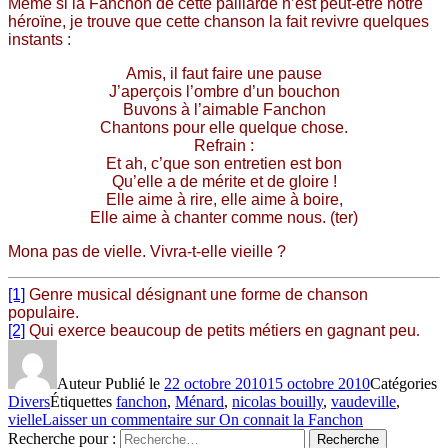
Même si la Fanchon de cette paillarde n’est peut-être notre
héroïne, je trouve que cette chanson la fait revivre quelques
instants :
Amis, il faut faire une pause
J’aperçois l’ombre d’un bouchon
Buvons à l’aimable Fanchon
Chantons pour elle quelque chose.
Refrain :
Et ah, c’que son entretien est bon
Qu’elle a de mérite et de gloire !
Elle aime à rire, elle aime à boire,
Elle aime à chanter comme nous. (ter)
Mona pas de vielle. Vivra-t-elle vieille ?
[1]
Genre musical désignant une forme de chanson
populaire.
[2]
Qui exerce beaucoup de petits métiers en gagnant peu
.
Auteur
Publié le
22 octobre 2010
15 octobre 2010
Catégories
Divers
Étiquettes
fanchon
,
Ménard
,
nicolas bouilly
,
vaudeville
,
vielle
Laisser un commentaire
sur On connait la Fanchon
Recherche pour :
Recherche