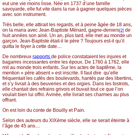
eut une vie moins lisse. Née en 1737 d’une famille
savoyarde, elle fut vite dans la rue à gagner quelques pièces
avec son instrument.
Très belle, elle attirait les regards, et à peine âgée de 18 ans,
on la maria avec Jean-Baptiste Ménard, gagne-deniers
de
[2]
huit années son ainé. Un an, plus tard, elle met au monde un
garçon. Jean-Baptiste était-il le père ? Toujours est-il qu’il
quitta le foyer à cette date…
De nombreux
rapports
de police constataient les injures et
bagarres incessantes entre les époux. De 1760 à 1762, elle
mit au monde trois enfants. Sur les actes de baptême, la
mention « père absent » est inscrite. Il faut dire qu’elle
fréquentait les cafés des boulevards, hantés par des libertins,
et s’y livrait à des beuveries et des orgies. Dans les bistrots,
elle chantait des refrains grivois et buvait tout ce que l’on
voulait bien lui offrir. Avinée, elle livrait ses charmes au plus
offrant.
On est loin du conte de Bouilly et Pain.
Selon des auteurs du XIXème siècle, elle se serait éteinte à
l’âge de 45 ans…