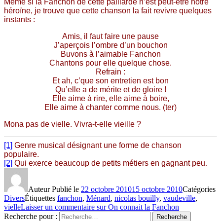
Même si la Fanchon de cette paillarde n’est peut-être notre
héroïne, je trouve que cette chanson la fait revivre quelques
instants :
Amis, il faut faire une pause
J’aperçois l’ombre d’un bouchon
Buvons à l’aimable Fanchon
Chantons pour elle quelque chose.
Refrain :
Et ah, c’que son entretien est bon
Qu’elle a de mérite et de gloire !
Elle aime à rire, elle aime à boire,
Elle aime à chanter comme nous. (ter)
Mona pas de vielle. Vivra-t-elle vieille ?
[1]
Genre musical désignant une forme de chanson
populaire.
[2]
Qui exerce beaucoup de petits métiers en gagnant peu
.
Auteur
Publié le
22 octobre 2010
15 octobre 2010
Catégories
Divers
Étiquettes
fanchon
,
Ménard
,
nicolas bouilly
,
vaudeville
,
vielle
Laisser un commentaire
sur On connait la Fanchon
Recherche pour :
Recherche