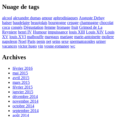
Nuage de tags
alcool
alexandre dumas
amour
aphrodisiaques
Auguste Debay
baiser
baudelaire
beaujolais
bourgogne
cepage
champagne
chocolat
cocu
congés
Dégustation
femme
fromage
fruit
Grimod de La
Reyniere
henri IV
Humour
impuissance
louis XIII
Louis XIV
Louis
XV
louis XVI
malbouffe
margaux
mariage
marie-antoinette
moliere
napoleon
Noel
Paris
penis
pet
seins
sexe
spermatozoides
uriner
vacances
victor hugo
vin
vosne-romanee
wc
Archives
février 2016
mai 2015
avril 2015
mars 2015
février 2015
janvier 2015
décembre 2014
novembre 2014
octobre 2014
septembre 2014
août 2014