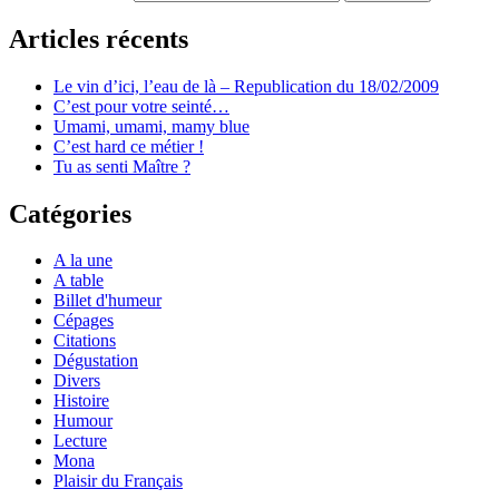
Articles récents
Le vin d’ici, l’eau de là – Republication du 18/02/2009
C’est pour votre seinté…
Umami, umami, mamy blue
C’est hard ce métier !
Tu as senti Maître ?
Catégories
A la une
A table
Billet d'humeur
Cépages
Citations
Dégustation
Divers
Histoire
Humour
Lecture
Mona
Plaisir du Français