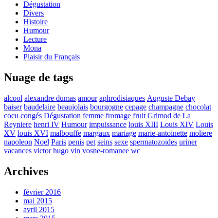
Dégustation
Divers
Histoire
Humour
Lecture
Mona
Plaisir du Français
Nuage de tags
alcool
alexandre dumas
amour
aphrodisiaques
Auguste Debay
baiser
baudelaire
beaujolais
bourgogne
cepage
champagne
chocolat
cocu
congés
Dégustation
femme
fromage
fruit
Grimod de La
Reyniere
henri IV
Humour
impuissance
louis XIII
Louis XIV
Louis
XV
louis XVI
malbouffe
margaux
mariage
marie-antoinette
moliere
napoleon
Noel
Paris
penis
pet
seins
sexe
spermatozoides
uriner
vacances
victor hugo
vin
vosne-romanee
wc
Archives
février 2016
mai 2015
avril 2015