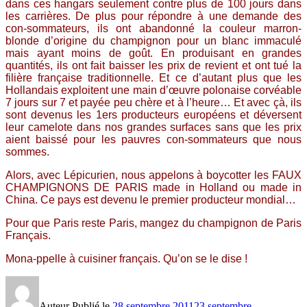
dans ces hangars seulement contre plus de 100 jours dans
les carrières. De plus pour répondre à une demande des
con-sommateurs, ils ont abandonné la couleur marron-
blonde d’origine du champignon pour un blanc immaculé
mais ayant moins de goût. En produisant en grandes
quantités, ils ont fait baisser les prix de revient et ont tué la
filière française traditionnelle. Et ce d’autant plus que les
Hollandais exploitent une main d’œuvre polonaise corvéable
7 jours sur 7 et payée peu chère et à l’heure… Et avec çà, ils
sont devenus les 1ers producteurs européens et déversent
leur camelote dans nos grandes surfaces sans que les prix
aient baissé pour les pauvres con-sommateurs que nous
sommes.
Alors, avec Lépicurien, nous appelons à boycotter les FAUX
CHAMPIGNONS DE PARIS made in Holland ou made in
China. Ce pays est devenu le premier producteur mondial…
Pour que Paris reste Paris, mangez du champignon de Paris
Français.
Mona-ppelle à cuisiner français. Qu’on se le dise !
Auteur
Publié le
28 septembre 2011
23 septembre