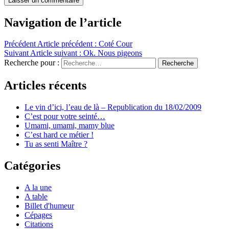
Navigation de l’article
Précédent
Article précédent :
Coté Cour
Suivant
Article suivant :
Ok. Nous pigeons
Recherche pour :
Recherche
Articles récents
Le vin d’ici, l’eau de là – Republication du 18/02/2009
C’est pour votre seinté…
Umami, umami, mamy blue
C’est hard ce métier !
Tu as senti Maître ?
Catégories
A la une
A table
Billet d'humeur
Cépages
Citations