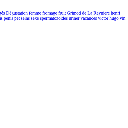
gés
Dégustation
femme
fromage
fruit
Grimod de La Reyniere
henri
is
penis
pet
seins
sexe
spermatozoides
uriner
vacances
victor hugo
vin