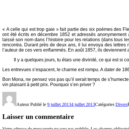
« A celle qui est trop gaie » fait partie des six poèmes des Fl
ont été écrits en décembre 1852 et adressés anonymemen
laissé son nom dans l’histoire pour les relations (dans tous le
rencontra. Durant près de deux ans, il lui envoya des lettr
l’auteur de ces vers enflammés. En août 1857, ils deviennent am
Il y a quelques jours, tu étais une divinité, ce qui est si
Les entrevues s’espacent, le charme est rompu. A dater de 1862
Bon Mona, ne pensez vos pas qu’il serait temps de s’humect
vin plaisant à petit prix. Pourquoi s’en priver ?
Auteur
Publié le
9 juillet 2013
4 juillet 2013
Catégories
Divers
Laisser un commentaire
Votre adresse de messagerie ne sera pas publiée.
Les champs obligatoi