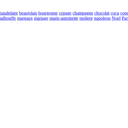
baudelaire
beaujolais
bourgogne
cepage
champagne
chocolat
cocu
con
albouffe
margaux
mariage
marie-antoinette
moliere
napoleon
Noel
Par