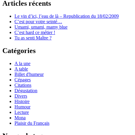
Articles récents
Le vin d’ici, l’eau de là – Republication du 18/02/2009
C’est pour votre seinté…
Umami, umami, mamy blue
C’est hard ce métier !
Tu as senti Maître ?
Catégories
A la une
A table
Billet d'humeur
Cépages
Citations
Dégustation
Divers
Histoire
Humour
Lecture
Mona
Plaisir du Français