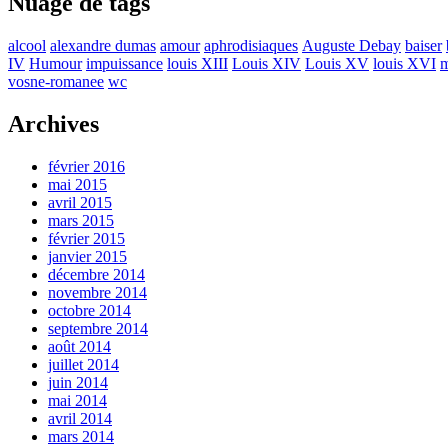
Nuage de tags
alcool
alexandre dumas
amour
aphrodisiaques
Auguste Debay
baiser
IV
Humour
impuissance
louis XIII
Louis XIV
Louis XV
louis XVI
m
vosne-romanee
wc
Archives
février 2016
mai 2015
avril 2015
mars 2015
février 2015
janvier 2015
décembre 2014
novembre 2014
octobre 2014
septembre 2014
août 2014
juillet 2014
juin 2014
mai 2014
avril 2014
mars 2014