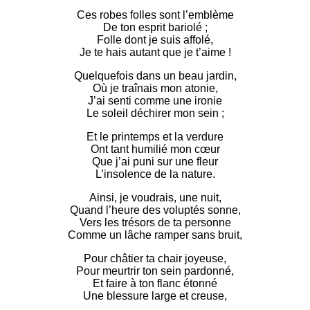
Ces robes folles sont l’emblème
De ton esprit bariolé ;
Folle dont je suis affolé,
Je te hais autant que je t’aime !
Quelquefois dans un beau jardin,
Où je traînais mon atonie,
J’ai senti comme une ironie
Le soleil déchirer mon sein ;
Et le printemps et la verdure
Ont tant humilié mon cœur
Que j’ai puni sur une fleur
L’insolence de la nature.
Ainsi, je voudrais, une nuit,
Quand l’heure des voluptés sonne,
Vers les trésors de ta personne
Comme un lâche ramper sans bruit,
Pour châtier ta chair joyeuse,
Pour meurtrir ton sein pardonné,
Et faire à ton flanc étonné
Une blessure large et creuse,