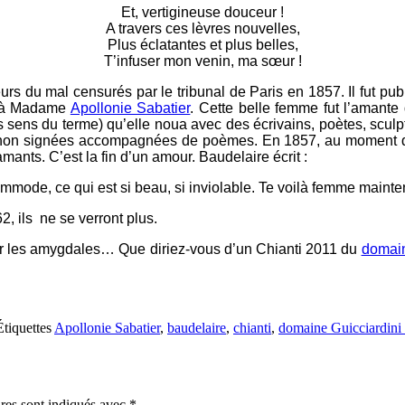
Et, vertigineuse douceur !
A travers ces lèvres nouvelles,
Plus éclatantes et plus belles,
T’infuser mon venin, ma sœur !
eurs du mal censurés par le tribunal de Paris en 1857. Il fut pu
t à Madame
Apollonie Sabatier
. Cette belle femme fut l’amante d
s sens du terme) qu’elle noua avec des écrivains, poètes, sculpte
es non signées accompagnées de poèmes. En 1857, au moment de l
ants. C’est la fin d’un amour. Baudelaire écrit :
 commode, ce qui est si beau, si inviolable. Te voilà femme mainte
, ils ne se verront plus.
er les amygdales… Que diriez-vous d’un Chianti 2011 du
domain
Étiquettes
Apollonie Sabatier
,
baudelaire
,
chianti
,
domaine Guicciardini 
res sont indiqués avec
*