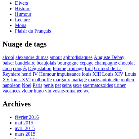
Divers
Histoire
Humour
Lecture
Mona
Plaisir du Français
Nuage de tags
alcool
alexandre dumas
amour
aphrodisiaques
Auguste Debay
baiser
baudelaire
beaujolais
bourgogne
cepage
champagne
chocolat
cocu
congés
Dégustation
femme
fromage
fruit
Grimod de La
Reyniere
henri IV
Humour
impuissance
louis XIII
Louis XIV
Louis
XV
louis XVI
malbouffe
margaux
mariage
marie-antoinette
moliere
napoleon
Noel
Paris
penis
pet
seins
sexe
spermatozoides
uriner
vacances
victor hugo
vin
vosne-romanee
wc
Archives
février 2016
mai 2015
avril 2015
mars 2015