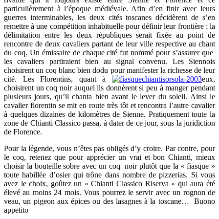
particulièrement à l’époque médiévale. Afin d’en finir avec leurs
guerres interminables, les deux cités toscanes décidèrent de s’en
remettre à une compétition inhabituelle pour définir leur frontière : la
délimitation entre les deux républiques serait fixée au point de
rencontre de deux cavaliers partant de leur ville respective au chant
du coq. Un émissaire de chaque cité fut nommé pour s’assurer que
les cavaliers partiraient bien au signal convenu. Les Siennois
choisirent un coq blanc bien dodu pour manifester la richesse de leur
cité. Les Florentins, quant à
eux,
choisirent un coq noir auquel ils donnèrent si peu à manger pendant
plusieurs jours, qu’il chanta bien avant le lever du soleil. Ainsi le
cavalier florentin se mit en route très tôt et rencontra l’autre cavalier
à quelques dizaines de kilomètres de Sienne. Pratiquement toute la
zone de Chianti Classico passa, à dater de ce jour, sous la juridiction
de Florence.
Pour la légende, vous n’êtes pas obligés d’y croire. Par contre, pour
le coq, retenez que pour apprécier un vrai et bon Chianti, mieux
choisir la bouteille sobre avec un coq noir plutôt que la « fiasque »
toute habillée d’osier qui trône dans nombre de pizzerias. Si vous
avez le choix, goûtez un « Chianti Classico Riserva » qui aura été
élevé au moins 24 mois. Vous pourrez le servir avec un rognon de
veau, un pigeon aux épices ou des lasagnes à la toscane… Buono
appetito