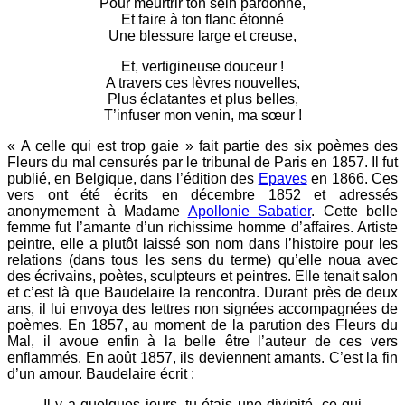
Pour meurtrir ton sein pardonné,
Et faire à ton flanc étonné
Une blessure large et creuse,
Et, vertigineuse douceur !
A travers ces lèvres nouvelles,
Plus éclatantes et plus belles,
T’infuser mon venin, ma sœur !
« A celle qui est trop gaie » fait partie des six poèmes des
Fleurs du mal censurés par le tribunal de Paris en 1857. Il fut
publié, en Belgique, dans l’édition des
Epaves
en 1866. Ces
vers ont été écrits en décembre 1852 et adressés
anonymement à Madame
Apollonie Sabatier
. Cette belle
femme fut l’amante d’un richissime homme d’affaires. Artiste
peintre, elle a plutôt laissé son nom dans l’histoire pour les
relations (dans tous les sens du terme) qu’elle noua avec
des écrivains, poètes, sculpteurs et peintres. Elle tenait salon
et c’est là que Baudelaire la rencontra. Durant près de deux
ans, il lui envoya des lettres non signées accompagnées de
poèmes. En 1857, au moment de la parution des Fleurs du
Mal, il avoue enfin à la belle être l’auteur de ces vers
enflammés. En août 1857, ils deviennent amants. C’est la fin
d’un amour. Baudelaire écrit :
Il y a quelques jours, tu étais une divinité, ce qui