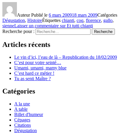
Auteur
Publié le
6 mars 2009
18 mars 2009
Catégories
Dégustation
,
Histoire
Étiquettes
chianti
,
coq
,
florence
,
gallo
,
sienne
Laisser un commentaire
sur Et tutti chianti
Recherche pour :
Recherche
Articles récents
Le vin d’ici, l’eau de là – Republication du 18/02/2009
C’est pour votre seinté…
Umami, umami, mamy blue
C’est hard ce métier !
Tu as senti Maître ?
Catégories
A la une
A table
Billet d'humeur
Cépages
Citations
Dégustation