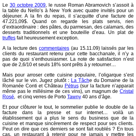
Le
30 octobre 2009
, le russe Roman Abramovich s’assoit à
la table du Nello’s à New York avec quatre invités pour un
déjeuner. A la fin du repas, il s’acquitte d’une facture de
47.221,09$. Quand on regarde les plats servis, rien
d’extraordinaire : des pâtes, du parmesan, des calamars, des
desserts traditionnels et une bouteille d’eau. Un plat de
truffes
fait heureusement exception.
A la lecture des
commentaires
(au 15.11.09) laissés par les
clients du restaurant retenu pour cette bacchanale, il n’y a
pas de quoi s’enthousiasmer. La note de satisfaction n’est
que de 2,6/10 et seuls 18% sont prêts à y retourner…
Mais pour arroser cette cuisine populaire, l’oligarque s’est
lâché sur le vin. Jugez plutôt :
La Tâch
e du Domaine de la
Romanée Conti et Château
Pétrus
(sur la facture n’apparait
même pas le millésime de ces vins), un magnum de
Cristal
Rosé
, et cinq verres de Porto
Tawny
40 ans d’âge.
Et pour clôturer le tout, le sommelier publie le double de la
facture dans la presse et sur internet… voilà un
établissement qui a plus le sens du business que de la
cuisine et manque sincèrement de respect pour ses clients.
Peut on dire que ces derniers se sont fait roublés ? En tous
cas, un restaurant à retenir pour ne jamais y mettre les