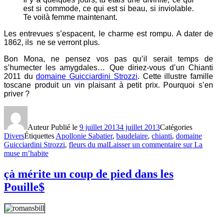
est si commode, ce qui est si beau, si inviolable.
Te voilà femme maintenant.
Les entrevues s’espacent, le charme est rompu. A dater de
1862, ils ne se verront plus.
Bon Mona, ne pensez vos pas qu’il serait temps de
s’humecter les amygdales… Que diriez-vous d’un Chianti
2011 du
domaine Guicciardini Strozzi
. Cette illustre famille
toscane produit un vin plaisant à petit prix. Pourquoi s’en
priver ?
Auteur
Publié le
9 juillet 2013
4 juillet 2013
Catégories
Divers
Étiquettes
Apollonie Sabatier
,
baudelaire
,
chianti
,
domaine
Guicciardini Strozzi
,
fleurs du mal
Laisser un commentaire
sur La
muse m’habite
çà mérite un coup de pied dans les
Pouille$