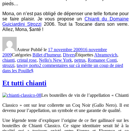
pieds…
Mona, on n’est pas obligé de dépenser une telle fortune pour
se faire plaisir. Je vous propose un
Chianti du Domaine
Guiciardini Strozzi
2006. Tout la Toscane dans son verre.
Allez, Mona, $anté !
Auteur
Publié le
17 novembre 2009
16 novembre
2009
Catégories
Billet d'humeur
,
Divers
Étiquettes
Abramovich
,
chianti
,
cristal rose
,
Nello's New York
,
petrus
,
Romanee Conti
,
strozzi
,
tawny porto
2 commentaires
sur çà mérite un coup de pied
dans les Pouille$
Et tutti chianti
Les bouteilles de vin de l’appellation « Chianti
Classico » ont sur leur collerette un Coq Noir (Gallo Nero). Il est
devenu pour l’appellation, un symbole et une garantie de qualité.
Une légende tente d’expliquer l’origine de ce fier gallinacé sur les
bouteilles de Chianti Classico. Ce signe identitaire serait lié à la
rivalité qui a toujours existé entre Sienne et Florence et ce