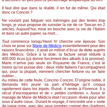
Il faut dire que dans la réalité, il en fut de même. Qui était
donc ce Concini ?
Ne voulant pas fatiguer vos méninges par des textes trop
longs, je vous propose de survoler la vie de ce Toscan en 2
articles. Aujourd’hui, mise en bouche avec la vie de l’Italien
et dans un autre papier, sa mort…
Tout commence lorsqu’Henri IV cherche une épouse. Son
choix se pose sur
Marie de Médicis
essentiellement pour des
raisons financières : il avait un million d’écus de dette auprès
des Médicis. Grâce à la dote, la facture serait réduite à
400.000 écus (çà donne forcément des attraits à la promise).
Marie n’arrive pas seule en Royaume de France, c’est le
moins qu’on puisse dire : deux mille Italiens l’accompagnent
qui, pour la plupart, viennent chercher fortune ou se faire
oublier…
Au milieu de cette foule, Concino Concini. D’origine noble, il
demanda très jeune sa part d’héritage qu’il croqua
rapidement dans les tripots. Ruiné, il rentre à Florence. Il y
vécut d’escroqueries et de « petites combines ». Aussi le
mariage de Marie de Médicis était l’occasion rêvée pour aller
sous d’autre cieux. Durant le voyage, il rencontre une « sorte
de naine noire, avec des yeux sinistres comme des charbons