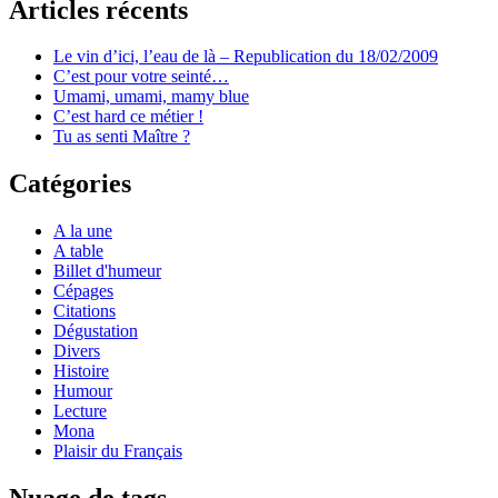
Articles récents
Le vin d’ici, l’eau de là – Republication du 18/02/2009
C’est pour votre seinté…
Umami, umami, mamy blue
C’est hard ce métier !
Tu as senti Maître ?
Catégories
A la une
A table
Billet d'humeur
Cépages
Citations
Dégustation
Divers
Histoire
Humour
Lecture
Mona
Plaisir du Français