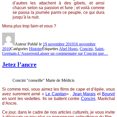
d’autres les attachent à des gibets, et ainsi
chacun selon sa passion et furie ; et voilà comme
se passa la journée parmi ce peuple, ce qui dura
jusqu’à la nuit.
Mona plus trop faim et vous ?
Auteur
Publié le
19 novembre 2010
16 novembre
2010
Catégories
Histoire
Étiquettes
Abel Hugo
,
Concini
,
Saint-
Germain-L'Auxerrois
Laisser un commentaire
sur Concini que…
Jetez l’ancre
Concini "conseille" Marie de Médicis
Si comme moi, vous aimez les films de cape et d’épée, vous
avez surement aimé «
Le Capitan
« .
Jean Marais
et
Bourvil
en sont les vedettes. Ils se battent contre
Concini
, Maréchal
d’Ancre.
Ce jour, dans le cadre de nos articles culturels, je vous invite
à découvrir un peu plus ce personnage antipathique du film.