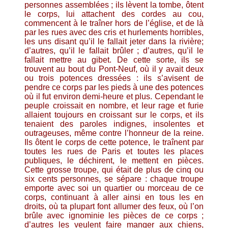
personnes assemblées ; ils lèvent la tombe, ôtent
le corps, lui attachent des cordes au cou,
commencent à le traîner hors de l’église, et de là
par les rues avec des cris et hurlements horribles,
les uns disant qu’il le fallait jeter dans la rivière;
d’autres, qu’il le fallait brûler ; d’autres, qu’il le
fallait mettre au gibet. De cette sorte, ils se
trouvent au bout du Pont-Neuf, où il y avait deux
ou trois potences dressées : ils s’avisent de
pendre ce corps par les pieds à une des potences
où il fut environ demi-heure et plus. Cependant le
peuple croissait en nombre, et leur rage et furie
allaient toujours en croissant sur le corps, et ils
tenaient des paroles indignes, insolentes et
outrageuses, même contre l’honneur de la reine.
Ils ôtent le corps de cette potence, le traînent par
toutes les rues de Paris et toutes les places
publiques, le déchirent, le mettent en pièces.
Cette grosse troupe, qui était de plus de cinq ou
six cents personnes, se sépare : chaque troupe
emporte avec soi un quartier ou morceau de ce
corps, continuant à aller ainsi en tous les en
droits, où ta plupart font allumer des feux, où l’on
brûle avec ignominie les pièces de ce corps ;
d’autres les veulent faire manger aux chiens,