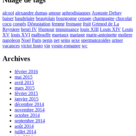
Nuage de tags
alcool
alexandre dumas
amour
aphrodisiaques
Auguste Debay
baiser
baudelaire
beaujolais
bourgogne
cepage
champagne
chocolat
cocu
congés
Dégustation
femme
fromage
fruit
Grimod de La
Reyniere
henri IV
Humour
impuissance
louis XIII
Louis XIV
Louis
XV
louis XVI
malbouffe
margaux
mariage
marie-antoinette
moliere
napoleon
Noel
Paris
penis
pet
seins
sexe
spermatozoides
uriner
vacances
victor hugo
vin
vosne-romanee
wc
Archives
février 2016
mai 2015
avril 2015
mars 2015
février 2015
janvier 2015
décembre 2014
novembre 2014
octobre 2014
septembre 2014
août 2014
juillet 2014