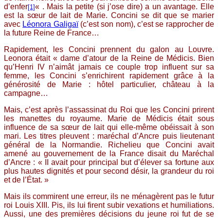
d’enfer
« . Mais la petite (si j’ose dire) a un avantage. Elle
[1]
est la sœur de lait de Marie. Concini se dit que se marier
avec
Léonora Galigaï
(c’est son nom), c’est se rapprocher de
la future Reine de France…
Rapidement, les Concini prennent du galon au Louvre.
Leonora était « dame d’atour de la Reine de Médicis. Bien
qu’Henri IV n’aimât jamais ce couple trop influent sur sa
femme, les Concini s’enrichirent rapidement grâce à la
générosité de Marie : hôtel particulier, château à la
campagne…
Mais, c’est après l’assassinat du Roi que les Concini prirent
les manettes du royaume. Marie de Médicis était sous
influence de sa sœur de lait qui elle-même obéissait à son
mari. Les titres pleuvent : maréchal d’Ancre puis lieutenant
général de la Normandie. Richelieu que Concini avait
amené au gouvernement de la France disait du Maréchal
d’Ancre : « II avait pour principal but d’élever sa fortune aux
plus hautes dignités et pour second désir, la grandeur du roi
et de l’État. »
Mais ils commirent une erreur, ils ne ménagèrent pas le futur
roi Louis XIII. Pis, ils lui firent subir vexations et humiliations.
Aussi, une des premières décisions du jeune roi fut de se