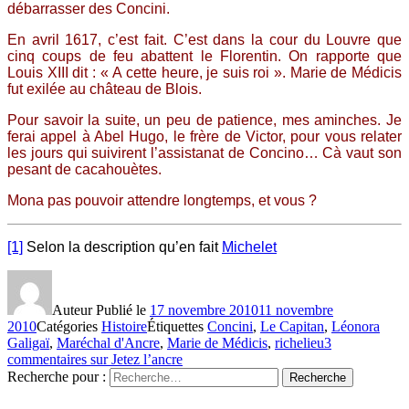
débarrasser des Concini.
En avril 1617, c’est fait. C’est dans la cour du Louvre que
cinq coups de feu abattent le Florentin. On rapporte que
Louis XIII dit : « A cette heure, je suis roi ». Marie de Médicis
fut exilée au château de Blois.
Pour savoir la suite, un peu de patience, mes aminches. Je
ferai appel à Abel Hugo, le frère de Victor, pour vous relater
les jours qui suivirent l’assistanat de Concino… Cà vaut son
pesant de cacahouètes.
Mona pas pouvoir attendre longtemps, et vous ?
[1]
Selon la description qu’en fait
Michelet
Auteur
Publié le
17 novembre 2010
11 novembre
2010
Catégories
Histoire
Étiquettes
Concini
,
Le Capitan
,
Léonora
Galigaï
,
Maréchal d'Ancre
,
Marie de Médicis
,
richelieu
3
commentaires
sur Jetez l’ancre
Recherche pour :
Recherche