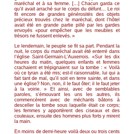
maréchal et à sa femme. […] Chacun garda ce
qu’il avait arraché sur le corps du défunt… Le roi
fit encore de grandes générosités des objets
précieux trouvés chez le maréchal, dont l’hôtel
avait été en grande partie pillé par les gardes
envoyés «pour empêcher que les meubles et
trésors ne fussent enlevés. »
Le lendemain, le peuple se fit sa part. Pendant la
nuit, le corps du maréchal avait été enterré dans
l’église Saint-Germain-L’Auxerrois. «Sur les dix
heures du matin, quelques enfants et femmes
crachaient et trépignaient sur la tombe : « Voilà
où ce tyran a été mis; est-il raisonnable, lui qui a
fait tant de mal, qu’il soit en terre sainte, et dans
une église? Non, non, il le faut ôter; il le faut jeter
à la voirie. » Et ainsi, avec de semblables
paroles, s’émouvant les uns les autres, ils
commencèrent avec de méchants bâtons à
desceller la tombe sous laquelle était ce corps;
les femmes y apportèrent des ciseaux et des
couteaux, ensuite des hommes plus forts y mirent
la main.
En moins de demi-heure voilà deux ou trois cents