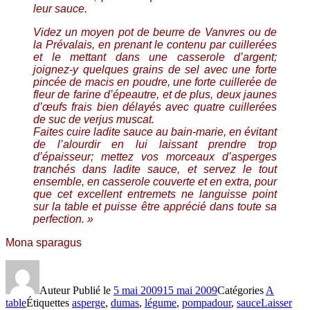
leur sauce.
Videz un moyen pot de beurre de Vanvres ou de
la Prévalais, en prenant le contenu par cuillerées
et le mettant dans une casserole d’argent;
joignez-y quelques grains de sel avec une forte
pincée de macis en poudre, une forte cuillerée de
fleur de farine d’épeautre, et de plus, deux jaunes
d’œufs frais bien délayés avec quatre cuillerées
de suc de verjus muscat.
Faites cuire ladite sauce au bain-marie, en évitant
de l’alourdir en lui laissant prendre trop
d’épaisseur; mettez vos morceaux d’asperges
tranchés dans ladite sauce, et servez le tout
ensemble, en casserole couverte et en extra, pour
que cet excellent entremets ne languisse point
sur la table et puisse être apprécié dans toute sa
perfection. »
Mona sparagus
Auteur
Publié le
5 mai 2009
15 mai 2009
Catégories
A
table
Étiquettes
asperge
,
dumas
,
légume
,
pompadour
,
sauce
Laisser