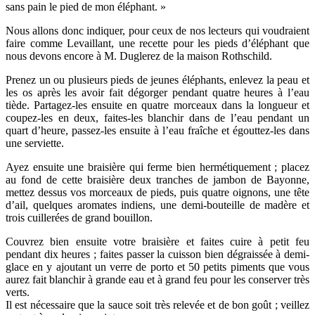
sans pain le pied de mon éléphant. »
Nous allons donc indiquer, pour ceux de nos lecteurs qui voudraient
faire comme Levaillant, une recette pour les pieds d’éléphant que
nous devons encore à M. Duglerez de la maison Rothschild.
Prenez un ou plusieurs pieds de jeunes éléphants, enlevez la peau et
les os après les avoir fait dégorger pendant quatre heures à l’eau
tiède. Partagez-les ensuite en quatre morceaux dans la longueur et
coupez-les en deux, faites-les blanchir dans de l’eau pendant un
quart d’heure, passez-les ensuite à l’eau fraîche et égouttez-les dans
une serviette.
Ayez ensuite une braisière qui ferme bien hermétiquement ; placez
au fond de cette braisière deux tranches de jambon de Bayonne,
mettez dessus vos morceaux de pieds, puis quatre oignons, une tête
d’ail, quelques aromates indiens, une demi-bouteille de madère et
trois cuillerées de grand bouillon.
Couvrez bien ensuite votre braisière et faites cuire à petit feu
pendant dix heures ; faites passer la cuisson bien dégraissée à demi-
glace en y ajoutant un verre de porto et 50 petits piments que vous
aurez fait blanchir à grande eau et à grand feu pour les conserver très
verts.
Il est nécessaire que la sauce soit très relevée et de bon goût ; veillez