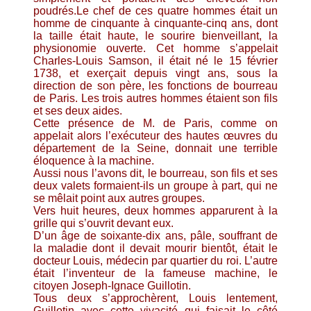
poudrés.Le chef de ces quatre hommes était un
homme de cinquante à cinquante-cinq ans, dont
la taille était haute, le sourire bienveillant, la
physionomie ouverte. Cet homme s’appelait
Charles-Louis Samson, il était né le 15 février
1738, et exerçait depuis vingt ans, sous la
direction de son père, les fonctions de bourreau
de Paris. Les trois autres hommes étaient son fils
et ses deux aides.
Cette présence de M. de Paris, comme on
appelait alors l’exécuteur des hautes œuvres du
département de la Seine, donnait une terrible
éloquence à la machine.
Aussi nous l’avons dit, le bourreau, son fils et ses
deux valets formaient-ils un groupe à part, qui ne
se mêlait point aux autres groupes.
Vers huit heures, deux hommes apparurent à la
grille qui s’ouvrit devant eux.
D’un âge de soixante-dix ans, pâle, souffrant de
la maladie dont il devait mourir bientôt, était le
docteur Louis, médecin par quartier du roi. L’autre
était l’inventeur de la fameuse machine, le
citoyen Joseph-Ignace Guillotin.
Tous deux s’approchèrent, Louis lentement,
Guillotin avec cette vivacité qui faisait le côté