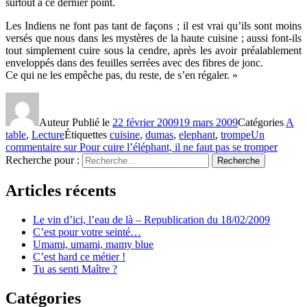
surtout à ce dernier point.
Les Indiens ne font pas tant de façons ; il est vrai qu’ils sont moins
versés que nous dans les mystères de la haute cuisine ; aussi font-ils
tout simplement cuire sous la cendre, après les avoir préalablement
enveloppés dans des feuilles serrées avec des fibres de jonc.
Ce qui ne les empêche pas, du reste, de s’en régaler. »
Auteur
Publié le
22 février 2009
19 mars 2009
Catégories
A
table
,
Lecture
Étiquettes
cuisine
,
dumas
,
elephant
,
trompe
Un
commentaire
sur Pour cuire l’éléphant, il ne faut pas se tromper
Recherche pour :
Recherche
Articles récents
Le vin d’ici, l’eau de là – Republication du 18/02/2009
C’est pour votre seinté…
Umami, umami, mamy blue
C’est hard ce métier !
Tu as senti Maître ?
Catégories