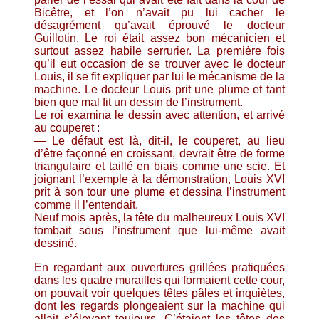
Bicêtre, et l’on n’avait pu lui cacher le
désagrément qu’avait éprouvé le docteur
Guillotin. Le roi était assez bon mécanicien et
surtout assez habile serrurier. La première fois
qu’il eut occasion de se trouver avec le docteur
Louis, il se fit expliquer par lui le mécanisme de la
machine. Le docteur Louis prit une plume et tant
bien que mal fit un dessin de l’instrument.
Le roi examina le dessin avec attention, et arrivé
au couperet :
— Le défaut est là, dit-il, le couperet, au lieu
d’être façonné en croissant, devrait être de forme
triangulaire et taillé en biais comme une scie. Et
joignant l’exemple à la démonstration, Louis XVI
prit à son tour une plume et dessina l’instrument
comme il l’entendait.
Neuf mois après, la tête du malheureux Louis XVI
tombait sous l’instrument que lui-même avait
dessiné.
En regardant aux ouvertures grillées pratiquées
dans les quatre murailles qui formaient cette cour,
on pouvait voir quelques têtes pâles et inquiètes,
dont les regards plongeaient sur la machine qui
allait s’élevant toujours. C’étaient les têtes des