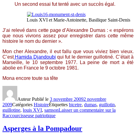
Un second essai fut tenté avec un succès égal.
Louis XVI et Marie-Antoinette, Basilique Saint-Denis
J’ai relevé dans cette page d’Alexandre Dumas : « espérons
que nous vivrons assez pour enregistrer dans cette même
histoire le nom du dernier ».
Mon cher Alexandre, il eut fallu que vous viviez bien vieux.
C’est
Hamida Djandoubi
qui fut le dernier guillotiné. C’était à
Marseille, le 10 septembre 1977. La peine de mort a été
abolie en France le 9 octobre 1981.
Mona encore toute sa tête
Auteur
Publié le
3 novembre 2009
2 novembre
2009
Catégories
Histoire
Étiquettes
bicetre
,
dumas
,
guillotin
,
guillotine
,
louis XVI
,
samson
Laisser un commentaire
sur la
Raccourcisseuse patriotique
Asperges à la Pompadour