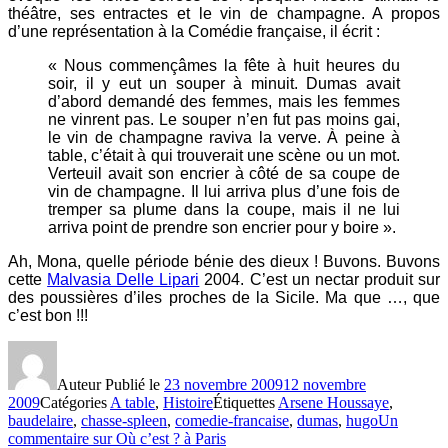
théâtre, ses entractes et le vin de champagne. A propos
d’une représentation à la Comédie française, il écrit :
« Nous commençâmes la fête à huit heures du
soir, il y eut un souper à minuit. Dumas avait
d’abord demandé des femmes, mais les femmes
ne vinrent pas. Le souper n’en fut pas moins gai,
le vin de champagne raviva la verve. À peine à
table, c’était à qui trouverait une scène ou un mot.
Verteuil avait son encrier à côté de sa coupe de
vin de champagne. Il lui arriva plus d’une fois de
tremper sa plume dans la coupe, mais il ne lui
arriva point de prendre son encrier pour y boire ».
Ah, Mona, quelle période bénie des dieux ! Buvons. Buvons
cette
Malvasia Delle Lipari
2004. C’est un nectar produit sur
des poussières d’iles proches de la Sicile. Ma que …, que
c’est bon !!!
Auteur
Publié le
23 novembre 2009
12 novembre
2009
Catégories
A table
,
Histoire
Étiquettes
Arsene Houssaye
,
baudelaire
,
chasse-spleen
,
comedie-francaise
,
dumas
,
hugo
Un
commentaire
sur Où c’est ? à Paris