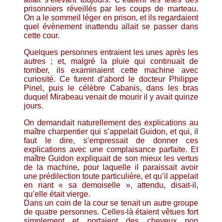
prisonniers réveillés par les coups de marteau.
On a le sommeil léger en prison, et ils regardaient
quel évènement inattendu allait se passer dans
cette cour.
Quelques personnes entraient les unes après les
autres ; et, malgré la pluie qui continuait de
tomber, ils examinaient cette machine avec
curiosité. Ce furent d’abord le docteur Philippe
Pinel, puis le célèbre Cabanis, dans les bras
duquel Mirabeau venait de mourir il y avait quinze
jours.
On demandait naturellement des explications au
maître charpentier qui s’appelait Guidon, et qui, il
faut le dire, s’empressait de donner ces
explications avec une complaisance parfaite. Et
maître Guidon expliquait de son mieux les vertus
de la machine, pour laquelle il paraissait avoir
une prédilection toute particulière, et qu’il appelait
en riant « sa demoiselle », attendu, disait-il,
qu’elle était vierge.
Dans un coin de la cour se tenait un autre groupe
de quatre personnes. Celles-là étaient vêtues fort
simplement et portaient des cheveux non