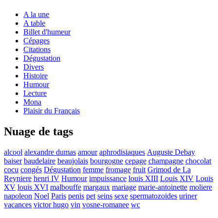
A la une
A table
Billet d'humeur
Cépages
Citations
Dégustation
Divers
Histoire
Humour
Lecture
Mona
Plaisir du Français
Nuage de tags
alcool
alexandre dumas
amour
aphrodisiaques
Auguste Debay
baiser
baudelaire
beaujolais
bourgogne
cepage
champagne
chocolat
cocu
congés
Dégustation
femme
fromage
fruit
Grimod de La
Reyniere
henri IV
Humour
impuissance
louis XIII
Louis XIV
Louis
XV
louis XVI
malbouffe
margaux
mariage
marie-antoinette
moliere
napoleon
Noel
Paris
penis
pet
seins
sexe
spermatozoides
uriner
vacances
victor hugo
vin
vosne-romanee
wc