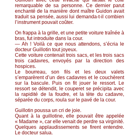
remarquable de sa personne. Ce dernier parut
enchanté de la manière dont maître Guidon avait
traduit sa pensée, aussi lui demanda-t-il combien
l’instrument pouvait coûter.
On frappa à la grille, et une petite voiture traînée à
bras, fut introduite dans la cour.
— Ah ! Voilà ce que nous attendons, s’écria le
docteur Guillotin tout joyeux.
Cette voiture contenait trois sacs, et les trois sacs
trois cadavres, envoyés par la direction des
hospices.
Le bourreau, son fils et les deux valets
s’emparèrent d’un des cadavres et le couchèrent
sur la bascule. Puis on fit jouer le ressort. Le
ressort se détendit, le couperet se précipita avec
la rapidité de la foudre, et la tète du cadavre,
séparée du corps, roula sur le pavé de la cour.
Guillotin poussa un cri de joie.
Quant à la guillotine, elle pouvait être appelée
« Madame », car elle venait de perdre sa virginité.
Quelques applaudissements se firent entendre.
Le docteur salua.