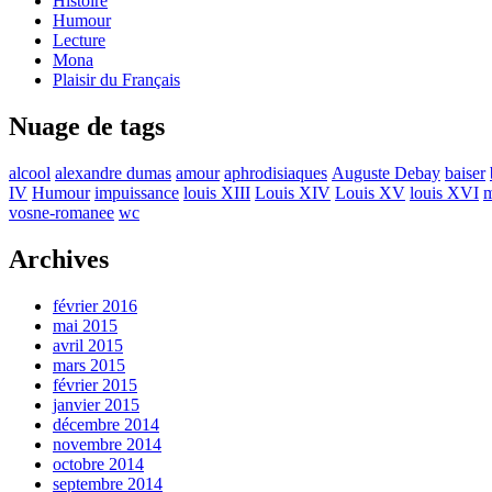
Histoire
Humour
Lecture
Mona
Plaisir du Français
Nuage de tags
alcool
alexandre dumas
amour
aphrodisiaques
Auguste Debay
baiser
IV
Humour
impuissance
louis XIII
Louis XIV
Louis XV
louis XVI
m
vosne-romanee
wc
Archives
février 2016
mai 2015
avril 2015
mars 2015
février 2015
janvier 2015
décembre 2014
novembre 2014
octobre 2014
septembre 2014