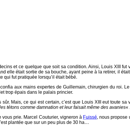
decins et ce quelque que soit sa condition. Ainsi, Louis XIII f
 elle était sortie de sa bouche, ayant peine à la retirer, il étai
 qui fut pratiquée lorsqu’il était bébé.
 confia aux mains expertes de Guillemain, chirurgien du roi. Le d
let trop épais dans le palais princier.
 sûr. Mais, ce qui est certain, c’est que Louis XIII eut toute sa 
it les tétons comme damnation et leur faisait même des avanies
« 
je vous prie. Marcel Couturier, vigneron à
Fuissé
, nous propose
on n’est plantée que sur un peu plus de 30 ha…