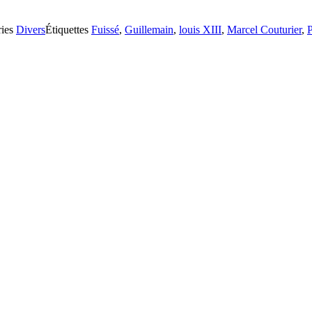
ries
Divers
Étiquettes
Fuissé
,
Guillemain
,
louis XIII
,
Marcel Couturier
,
P