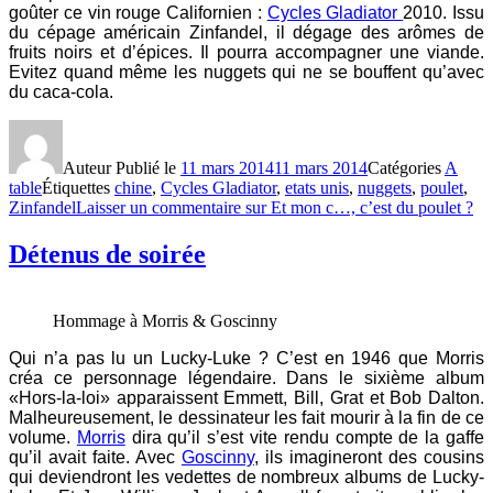
goûter ce vin rouge Californien :
Cycles Gladiator
2010. Issu
du cépage américain Zinfandel, il dégage des arômes de
fruits noirs et d’épices. Il pourra accompagner une viande.
Evitez quand même les nuggets qui ne se bouffent qu’avec
du caca-cola.
Auteur
Publié le
11 mars 2014
11 mars 2014
Catégories
A
table
Étiquettes
chine
,
Cycles Gladiator
,
etats unis
,
nuggets
,
poulet
,
Zinfandel
Laisser un commentaire
sur Et mon c…, c’est du poulet ?
Détenus de soirée
Hommage à Morris & Goscinny
Qui n’a pas lu un Lucky-Luke ? C’est en 1946 que Morris
créa ce personnage légendaire. Dans le sixième album
«Hors-la-loi» apparaissent Emmett, Bill, Grat et Bob Dalton.
Malheureusement, le dessinateur les fait mourir à la fin de ce
volume.
Morris
dira qu’il s’est vite rendu compte de la gaffe
qu’il avait faite. Avec
Goscinny
, ils imagineront des cousins
qui deviendront les vedettes de nombreux albums de Lucky-