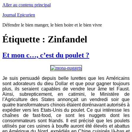
Aller au contenu principal
Journal Epicurien
Défendre le bien manger, le bien boire et le bien vivre
Étiquette : Zinfandel
Et mon c…, c’est du poulet ?
Je suis persuadé depuis belle lurettes que les Américains
sont adorateurs du dieu Dollar et que pour gagner toujours
plus, ils seraient capables de vendre leur âme tel Faust.
Ainsi, subrepticement, en catimini, le Ministère de
l’Agriculture des States annonçait un vendredi soir que
quatre transformateurs chinois étaient dorénavant autorisés à
expédier vers les Etats-Unis du poulet. Ce qui intéresse les
chaînes de fast-food, ce sont les nuggets dont les
consommateurs sont friands. Il est précisé que les poulets
utilisés par ces usines à bouffe auront été élevés et abattus
en Amérique du Nord, expédiés en Chine cuisinés là-bas et