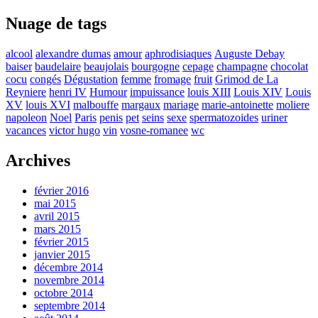
Nuage de tags
alcool
alexandre dumas
amour
aphrodisiaques
Auguste Debay
baiser
baudelaire
beaujolais
bourgogne
cepage
champagne
chocolat
cocu
congés
Dégustation
femme
fromage
fruit
Grimod de La
Reyniere
henri IV
Humour
impuissance
louis XIII
Louis XIV
Louis
XV
louis XVI
malbouffe
margaux
mariage
marie-antoinette
moliere
napoleon
Noel
Paris
penis
pet
seins
sexe
spermatozoides
uriner
vacances
victor hugo
vin
vosne-romanee
wc
Archives
février 2016
mai 2015
avril 2015
mars 2015
février 2015
janvier 2015
décembre 2014
novembre 2014
octobre 2014
septembre 2014