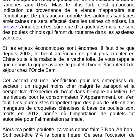
ramenés aux USA. Mais le plus fort, c’est qu’aucune
indication de provenance de la viande n’apparaitra sur
l’emballage. De plus aucun contrôle des autorités sanitaires
américaines ne sera effectué dans les usines chinoises. La
presse
s’inquiète et est sûre que d’ici quelques mois, ce sont
des poulets chinois qui feront du tourisme dans les assiettes
yankees.
Et les enjeux économiques sont énormes. Il faut dire que
depuis 2003, le bœuf américain ne peut plus circuler en
Chine suite à la maladie de la vache folle. Je vous rappelle
que depuis la grippe aviaire, le poulet chinois était interdit de
séjour chez l’Oncle Sam.
Cet accord est une bénédiction pour les entreprises du
secteur : un nugget moins cher malgré le transport et la
perspective d’expédier du bœuf dans l’Empire du Milieu. Et
les risques pour le consommateur ? Apparemment, on s’en
fout. Des journalistes rappellent que des plus de 500 chiens
mangeurs de croquettes chinoises à base de poulets sont
morts en 2012, année où l’importation de poulets fut
autorisée pour l’alimentation animale.
Alors ma petite poulette, ça vous donne faim ? Non. Ah bon !
Soif peut-être ? A la bonne heure. Ce sera l’occasion de