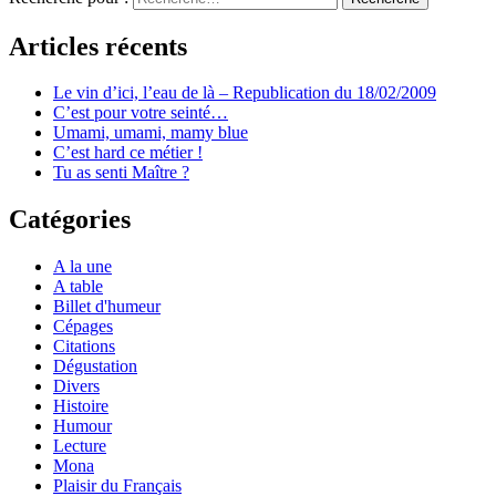
Articles récents
Le vin d’ici, l’eau de là – Republication du 18/02/2009
C’est pour votre seinté…
Umami, umami, mamy blue
C’est hard ce métier !
Tu as senti Maître ?
Catégories
A la une
A table
Billet d'humeur
Cépages
Citations
Dégustation
Divers
Histoire
Humour
Lecture
Mona
Plaisir du Français