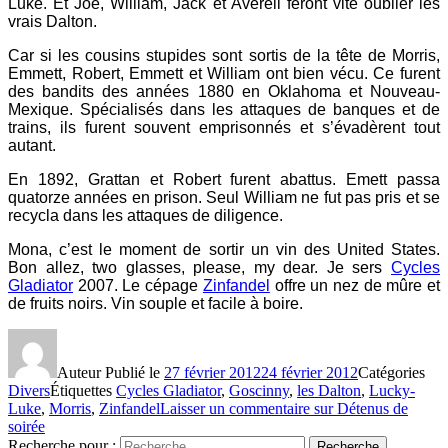
Luke. Et Joe, William, Jack et Averell feront vite oublier les
vrais Dalton.
Car si les cousins stupides sont sortis de la tête de Morris,
Emmett, Robert, Emmett et William ont bien vécu. Ce furent
des bandits des années 1880 en Oklahoma et Nouveau-
Mexique. Spécialisés dans les attaques de banques et de
trains, ils furent souvent emprisonnés et s’évadèrent tout
autant.
En 1892, Grattan et Robert furent abattus. Emett passa
quatorze années en prison. Seul William ne fut pas pris et se
recycla dans les attaques de diligence.
Mona, c’est le moment de sortir un vin des United States.
Bon allez, two glasses, please, my dear. Je sers
Cycles
Gladiator
2007. Le cépage
Zinfandel
offre un nez de mûre et
de fruits noirs. Vin souple et facile à boire.
Auteur
Publié le
27 février 2012
24 février 2012
Catégories
Divers
Étiquettes
Cycles Gladiator
,
Goscinny
,
les Dalton
,
Lucky-
Luke
,
Morris
,
Zinfandel
Laisser un commentaire
sur Détenus de
soirée
Recherche pour :
Recherche