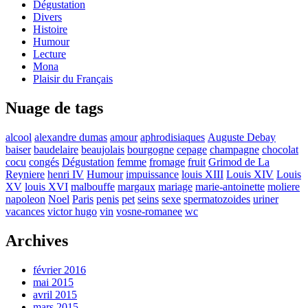
Dégustation
Divers
Histoire
Humour
Lecture
Mona
Plaisir du Français
Nuage de tags
alcool
alexandre dumas
amour
aphrodisiaques
Auguste Debay
baiser
baudelaire
beaujolais
bourgogne
cepage
champagne
chocolat
cocu
congés
Dégustation
femme
fromage
fruit
Grimod de La
Reyniere
henri IV
Humour
impuissance
louis XIII
Louis XIV
Louis
XV
louis XVI
malbouffe
margaux
mariage
marie-antoinette
moliere
napoleon
Noel
Paris
penis
pet
seins
sexe
spermatozoides
uriner
vacances
victor hugo
vin
vosne-romanee
wc
Archives
février 2016
mai 2015
avril 2015
mars 2015