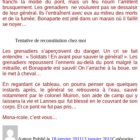
franchi la moitié du pont, mais un feu nourri l’arrêtent
brusquement. Les grenadiers ne voulurent pas se dessaisir
de leur général. Ils l’entraînent avec eux au milieu des morts
et de la fumée. Bonaparte est jeté dans un marais où il faillit
se noyer…
Tentative de reconstitution chez moi
Les grenadiers s’aperçoivent du danger. Un cri se fait
entendre : « Soldats ! En avant pour sauver le général! ». Les
grenadiers repoussent l’ennemi au-delà du pont malgré la
mitraille, et Bonaparte est sauvé! On l’arrache à la boue, on
le met à cheval…
En regardant ce tableau, on pourra penser que quelques
instants après, le général se retrouvera à l’eau, sauvé
notamment par le colonel Muiron, son aide de camp qui y
laissera la vie et Lannes qui fut blessé en le couvrant de son
corps. Et ce pont ne fut pas pris…
Mona-rcole, c’est vous…
Auteur
Publié le
18 janvier 2011
13 janvier 2011
Catégories