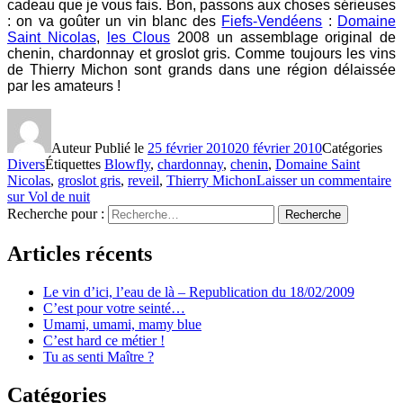
cadeau que je vous fais. Bon, passons aux choses sérieuses
: on va goûter un vin blanc des
Fiefs-Vendéens
:
Domaine
Saint Nicolas
,
les Clous
2008 un assemblage original de
chenin, chardonnay et groslot gris. Comme toujours les vins
de Thierry Michon sont grands dans une région délaissée
par les amateurs !
Auteur
Publié le
25 février 2010
20 février 2010
Catégories
Divers
Étiquettes
Blowfly
,
chardonnay
,
chenin
,
Domaine Saint
Nicolas
,
groslot gris
,
reveil
,
Thierry Michon
Laisser un commentaire
sur Vol de nuit
Recherche pour :
Recherche
Articles récents
Le vin d’ici, l’eau de là – Republication du 18/02/2009
C’est pour votre seinté…
Umami, umami, mamy blue
C’est hard ce métier !
Tu as senti Maître ?
Catégories