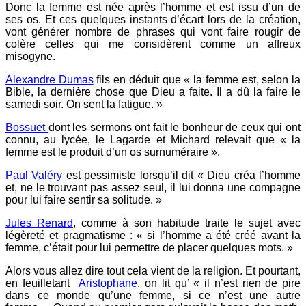
Donc la femme est née après l’homme et est issu d’un de
ses os. Et ces quelques instants d’écart lors de la création,
vont générer nombre de phrases qui vont faire rougir de
colère celles qui me considèrent comme un affreux
misogyne.
Alexandre Dumas
fils en déduit que « la femme est, selon la
Bible, la dernière chose que Dieu a faite. Il a dû la faire le
samedi soir. On sent la fatigue. »
Bossuet
dont les sermons ont fait le bonheur de ceux qui ont
connu, au lycée, le Lagarde et Michard relevait que « la
femme est le produit d’un os surnuméraire ».
Paul Valéry
est pessimiste lorsqu’il dit « Dieu créa l’homme
et, ne le trouvant pas assez seul, il lui donna une compagne
pour lui faire sentir sa solitude. »
Jules Renard
, comme à son habitude traite le sujet avec
légèreté et pragmatisme : « si l’homme a été créé avant la
femme, c’était pour lui permettre de placer quelques mots. »
Alors vous allez dire tout cela vient de la religion. Et pourtant,
en feuilletant
Aristophane
, on lit qu’ « il n’est rien de pire
dans ce monde qu’une femme, si ce n’est une autre