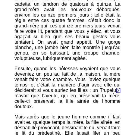
cadette, un tendron de quatorze à quinze. La
grand-mère avait les nouveaux débarqués,
environ les quinze premiers jours ; telle était la
règle entre ces quatre femmes; c’était donc la
grand-mère qui, ces quinze premiers jours, venait
faire votre lit, pendant que vous y étiez, et vous
agaçait si bien que ses beaux gestes vous
tentaient. On avait grand appétit. Une gorge
blanche, une jambe bien faite montrée jusqu’au
genou, en se baissant, une croupe charnue,
voluptueuse, lubriquement agitée.
Ensuite, quand les hôtesses voyaient que vous
deveniez un peu au fait de la maison, la mère
venait faire votre chambre. Vous l’aviez quelque
temps, et c’était la manière d’agir avec elle qui
déciderait si vous auriez les filles : un Trupelu
[
]
2
n’avait que l’aïeule, qui en préservait la mère;
celle-ci préservait la fille aînée de l’homme
douteux.
Mais après que le jeune homme comme il faut
avait eu quelque temps la mère, la fille aînée, en
déshabillé provocant, dessinant le nu, venait faire
le lit du prédestiné. Elle faisait filer un peu