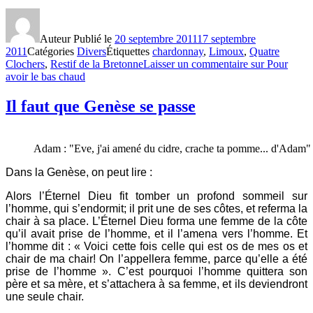
Auteur
Publié le
20 septembre 2011
17 septembre
2011
Catégories
Divers
Étiquettes
chardonnay
,
Limoux
,
Quatre
Clochers
,
Restif de la Bretonne
Laisser un commentaire
sur Pour
avoir le bas chaud
Il faut que Genèse se passe
Adam : "Eve, j'ai amené du cidre, crache ta pomme... d'Adam"
Dans la Genèse, on peut lire :
Alors l’Éternel Dieu fit tomber un profond sommeil sur
l’homme, qui s’endormit; il prit une de ses côtes, et referma la
chair à sa place. L’Éternel Dieu forma une femme de la côte
qu’il avait prise de l’homme, et il l’amena vers l’homme. Et
l’homme dit : « Voici cette fois celle qui est os de mes os et
chair de ma chair! On l’appellera femme, parce qu’elle a été
prise de l’homme ». C’est pourquoi l’homme quittera son
père et sa mère, et s’attachera à sa femme, et ils deviendront
une seule chair.