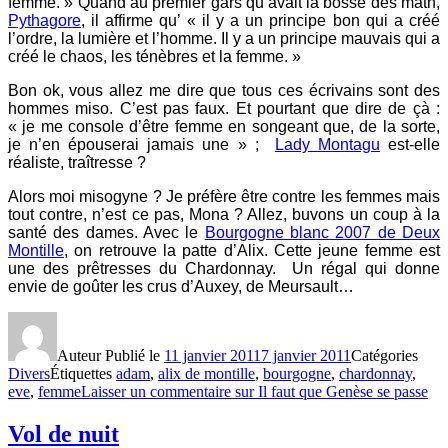
femme. » Quand au premier gars qu’avait la bosse des math,
Pythagore
, il affirme qu’ « il y a un principe bon qui a créé
l’ordre, la lumière et l’homme. Il y a un principe mauvais qui a
créé le chaos, les ténèbres et la femme. »
Bon ok, vous allez me dire que tous ces écrivains sont des
hommes miso. C’est pas faux. Et pourtant que dire de çà :
« je me console d’être femme en songeant que, de la sorte,
je n’en épouserai jamais une » ;
Lady Montagu
est-elle
réaliste, traîtresse ?
Alors moi misogyne ? Je préfère être contre les femmes mais
tout contre, n’est ce pas, Mona ? Allez, buvons un coup à la
santé des dames. Avec le
Bourgogne blanc 2007 de Deux
Montille
, on retrouve la patte d’Alix. Cette jeune femme est
une des prêtresses du Chardonnay. Un régal qui donne
envie de goûter les crus d’Auxey, de Meursault…
Auteur
Publié le
11 janvier 2011
7 janvier 2011
Catégories
Divers
Étiquettes
adam
,
alix de montille
,
bourgogne
,
chardonnay
,
eve
,
femme
Laisser un commentaire
sur Il faut que Genèse se passe
Vol de nuit