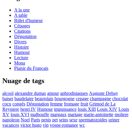
A la une
A table
Billet d'humeur
Cépages
Citations
Dégustation
Divers
Histoire
Humour
Lecture
Mona
Plaisir du Français
Nuage de tags
alcool
alexandre dumas
amour
aphrodisiaques
Auguste Debay
baiser
baudelaire
beaujolais
bourgogne
cepage
champagne
chocolat
cocu
congés
Dégustation
femme
fromage
fruit
Grimod de La
Reyniere
henri IV
Humour
impuissance
louis XIII
Louis XIV
Louis
XV
louis XVI
malbouffe
margaux
mariage
marie-antoinette
moliere
napoleon
Noel
Paris
penis
pet
seins
sexe
spermatozoides
uriner
vacances
victor hugo
vin
vosne-romanee
wc