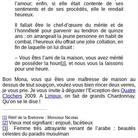
l’amour; enfin, si elle était contente de ses
sentiments et de ses procédés, elle le rendait
heureux.
Il fallait être le chef-d’œuvre du mérite et de
l’honnêteté pour parvenir au tendron de quinze
ans : on arrangeait la jeune personne en habit de
combat, l’heureux élu offrait une jolie collation, en
fin de laquelle on lui disait :
– Vous êtes l’ami de la maison, vous avez mérité
de posséder la houri
[
]
, et nous vous la laissons
3
pour une heure.
Bon Mona, vous qui êtes une maîtresse de maison au
dessus de tout soupçon, voulez-vous bien rincer deux verres,
je vous prie. Je vous invite à déguster l’Exception des
Quatre
Clochers
2009. A
Limoux
, on fait de grands Chardonnay.
Qu’on se le dise !
[1]
Rétif de la Bretonne : Monsieur Nicolas
[2]
Vieux mot signifiant : enjoué, facétieux
[3]
Femme très attrayante venant de l’arabe : beautés
célestes du paradis musulman