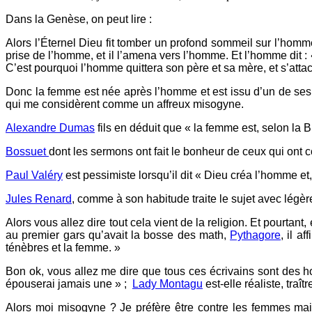
Dans la Genèse, on peut lire :
Alors l’Éternel Dieu fit tomber un profond sommeil sur l’homme,
prise de l’homme, et il l’amena vers l’homme. Et l’homme dit : 
C’est pourquoi l’homme quittera son père et sa mère, et s’atta
Donc la femme est née après l’homme et est issu d’un de ses o
qui me considèrent comme un affreux misogyne.
Alexandre Dumas
fils en déduit que « la femme est, selon la Bi
Bossuet
dont les sermons ont fait le bonheur de ceux qui ont c
Paul Valéry
est pessimiste lorsqu’il dit « Dieu créa l’homme et,
Jules Renard
, comme à son habitude traite le sujet avec légèr
Alors vous allez dire tout cela vient de la religion. Et pourtant,
au premier gars qu’avait la bosse des math,
Pythagore
, il a
ténèbres et la femme. »
Bon ok, vous allez me dire que tous ces écrivains sont des h
épouserai jamais une » ;
Lady Montagu
est-elle réaliste, traît
Alors moi misogyne ? Je préfère être contre les femmes mai