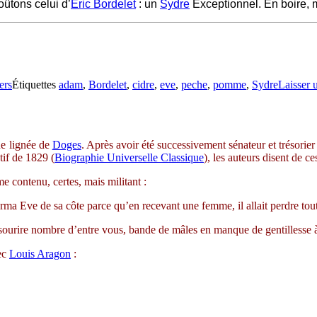
oûtons celui d’
Eric Bordelet
: un
Sydre
Exceptionnel. En boire, 
ers
Étiquettes
adam
,
Bordelet
,
cidre
,
eve
,
peche
,
pomme
,
Sydre
Laisser 
ne lignée de
Doges
. Après avoir été successivement sénateur et trésorie
if de 1829 (
Biographie Universelle Classique
), les auteurs disent de ce
 contenu, certes, mais militant :
ma Eve de sa côte parce qu’en recevant une femme, il allait perdre tout
 sourire nombre d’entre vous, bande de mâles en manque de gentillesse à
ec
Louis Aragon
: