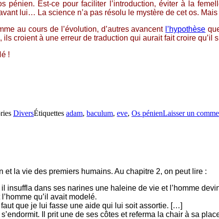
s pénien. Est-ce pour faciliter l’introduction, éviter à la fem
vant lui… La science n’a pas résolu le mystère de cet os. Mais
omme au cours de l’évolution, d’autres
avancent
l’hypothèse
que
 ils croient à une erreur de traduction qui aurait fait croire qu’il 
é !
ries
Divers
Étiquettes
adam
,
baculum
,
eve
,
Os pénien
Laisser un comme
n et la vie des premiers humains. Au chapitre 2, on peut lire :
l insuffla dans ses narines une haleine de vie et l’homme devint
it l’homme qu’il avait modelé.
faut que je lui fasse une aide qui lui soit assortie. […]
’endormit. Il prit une de ses côtes et referma la chair à sa plac