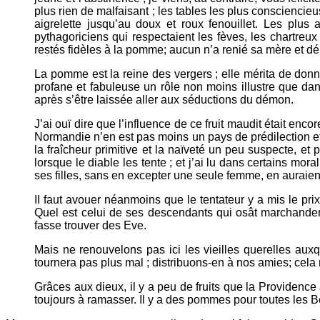
plus rien de malfaisant ; les tables les plus consciencieu
aigrelette jusqu’au doux et roux fenouillet. Les plus
pythagoriciens qui respectaient les fèves, les chartreux 
restés fidèles à la pomme; aucun n’a renié sa mère et dé
La pomme est la reine des vergers ; elle mérita de donn
profane et fabuleuse un rôle non moins illustre que dan
après s’être laissée aller aux séductions du démon.
J’ai ouï dire que l’influence de ce fruit maudit était enc
Normandie n’en est pas moins un pays de prédilection et 
la fraîcheur primitive et la naïveté un peu suspecte, e
lorsque le diable les tente ; et j’ai lu dans certains mora
ses filles, sans en excepter une seule femme, en auraient
II faut avouer néanmoins que le tentateur y a mis le pri
Quel est celui de ses descendants qui osât marchander 
fasse trouver des Eve.
Mais ne renouvelons pas ici les vieilles querelles a
tournera pas plus mal ; distribuons-en à nos amies; cela
Grâces aux dieux, il y a peu de fruits que la Providence
toujours à ramasser. Il y a des pommes pour toutes les Be