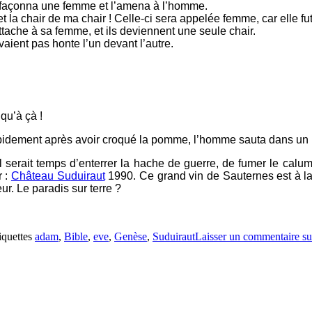
eu façonna une femme et l’amena à l’homme.
et la chair de ma chair ! Celle-ci sera appelée femme, car elle fut
ttache à sa femme, et ils deviennent une seule chair.
vaient pas honte l’un devant l’autre.
qu’à çà !
idement après avoir croqué la pomme, l’homme sauta dans un peti
il serait temps d’enterrer la hache de guerre, de fumer le calu
r :
Château Suduiraut
1990. Ce grand vin de Sauternes est à la 
. Le paradis sur terre ?
iquettes
adam
,
Bible
,
eve
,
Genèse
,
Suduiraut
Laisser un commentaire
su