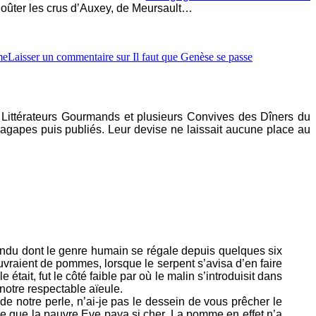
goûter les crus d’Auxey, de Meursault…
me
Laisser un commentaire
sur Il faut que Genèse se passe
ttérateurs Gourmands et plusieurs Convives des Dîners du
s agapes puis publiés. Leur devise ne laissait aucune place au
éfendu dont le genre humain se régale depuis quelques six
ouvraient de pommes, lorsque le serpent s’avisa d’en faire
était, fut le côté faible par où le malin s’introduisit dans
 notre respectable aïeule.
e notre perle, n’ai-je pas le dessein de vous prêcher le
 ce que la pauvre Eve paya si cher. La pomme en effet n’a