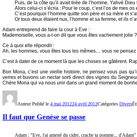
Puis, de la côte qu’il avait tirée de l’homme, Yahvé Di
Alors celui-ci s’écria : Pour le coup, c’est l’os de mes os 
C’est pourquoi l’homme quitte son père et sa mère et s’a
Or tous deux étaient nus, l’homme et sa femme, et ils n’a
Adam entreprend de faire la cour à Eve :
Mademoiselle, vous a-t-on dit que vous êtes vachement jolie ?
Ce à quoi elle répondit :
Ah, les hommes, vous êtes tous les mêmes… vous ne pensez 
C’est à dater de ce moment là que les choses se gâtèrent. Rap
Bon Mona, c’est une vieille histoire, ne pensez vous pas qu’
verres et buvons un nectar sorti direct des vignes du Seigneu
Chère Mona qui va nous unir dans un grand moment de bonheur
Auteur
Publié le
4 mai 2012
24 avril 2012
Catégories
Divers
Ét
Il faut que Genèse se passe
Adam : "Eve, j'ai amené du cidre, crache ta pomme... d'Adam"