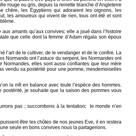
ille rouge ou gris, depuis la reinette blanche d’Angleterre
ne chère, les Égyptiens qui adoraient les oignons, les
out, les amoureux qui vivent de rien, tous ont été et sont
mblème.
 aux amants qu’aux convives; elle a joué dans l’histoire
fatale que celle dont la femme d’Adam régala son époux
 l’art de le cultiver, de le vendanger et de le confire. La
i les Normands ont l’astuce du serpent, les Normandes ont
que Normandes, elles sont aussi confiantes que leur mère
pas vendu sa postérité pour une pomme, mesdemoiselles
qu’on la mît en balance avec toute l’espèce des hommes.
re postérité, je souhaite que la saison des pommes vous
urrons pas ; succombons à la tentation; le monde n’en
puissent être les chûtes de nos jeunes Eve, il en restera
qu’une seule en bons convives nous la partagerions.