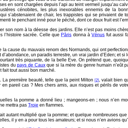
ses en sont chargées depuis l’api au teint vermeil jusqu’au calv
 austères cénobites, les plus inexorables ennemis de la bon
qui s’abstenaient de chair, les trappistes qui se privaient de t
menti le penchant inné pour le péché, dont ce doux fruit est l’e
er son nom à la déesse des jardins. Elle n’est pas moins chère
s l’histoire sacrée. Celle que
Pâris
donna à
Vénus
fut aussi 
ore la cause du mauvais renom des Normands, qui ont perfectionné
d’abondance, un paradis terrestre, un vrai jardin d’Eden; et s
t pourtant très piquante, de la belle Eve. On prétend que, quoi
listes du
pays de Caux
que si la mère du genre humain n’eût 
 fait tout aussi bon marché.
x. La première beauté, telle que la peint Milton
, valait bien 
[2]
en pareil cas ? Mes chers amis, aux risques et périls de vot
uxquelles la pomme a donné lieu ; mangeons-en ; nous n’en mo
 ne mettra pas
Troie
en flammes.
 ait autant multiplié que la pomme; et quelque nombreuses que 
lles, il y en a pour tous les amateurs; et si nous n’en avions 