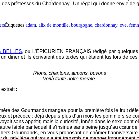
une des prêtresses du Chardonnay. Un régal qui donne envie de 
ers
Étiquettes
adam
,
alix de montille
,
bourgogne
,
chardonnay
,
eve
,
fem
 BELLES
, ou L’ÉPICURIEN FRANÇAIS rédigé par quelques Li
 dîner et ils écrivaient des textes qui étaient lus lors de ce
Rions, chantons, aimons, buvons
Voilà toute notre morale.
extrait :
 la mère des Gourmands mangea pour la première fois le fruit d
ureux et précoce ; déjà depuis plus d’un mois les pommiers se c
ait sans appétit; mais la curiosité, innée dans le sexe dont elle 
, autre faible par lequel il s’insinua sans peine jusqu’au cœur de
, chers Gourmands, en vous proposant de chômer l’anniversaire d
iciter du privilège qui vous a été transmis de manger impunément