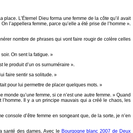
 sa place. L’Éternel Dieu forma une femme de la côte qu’il avait
r! On l’appellera femme, parce qu’elle a été prise de l’homme ».
nérer nombre de phrases qui vont faire rougir de colère celles
soir. On sent la fatigue. »
t le produit d’un os surnuméraire ».
 faire sentir sa solitude. »
tait pour lui permettre de placer quelques mots. »
ans ce monde qu’une femme, si ce n’est une autre femme. » Quand
e et l’homme. Il y a un principe mauvais qui a créé le chaos, les
me console d’être femme en songeant que, de la sorte, je n’en
 la santé des dames. Avec le
Bourgogne blanc 2007 de Deux