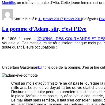
Montille
, on retrouve la patte d’Alix. Cette jeune femme est 
Auteur
Publié le
11 janvier 2011
7 janvier 2011
Catégories
Div
La pomme d’Adam, sûr, c’est l’Eve
En 1806, fut créé le
JOURNAL DES GOURMANDS ET DES
Vaudeville. Ces messieurs se réunissaient chaque mois pour un
doute quant à leurs occupations :
Un certain Gasterman
fit l’éloge de la pomme. J’en ai tiré cet 
[1]
C’est au mois d’août (l’histoire ne dit pas le jour) que
mille ans. Le sol où verdoyait l’arbre de vie était chale
l’instrument de notre perte. La première des femmes les voy
la place. Maître de ce poste, il y découvrit la coquetterie
Le mal étant sans remède, il faut s’en consoler ; aussi
jeûne et l’abstinence ; je viens, au contraire, vous fél