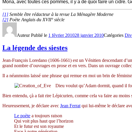
Mona, avec toutes ces pommes, il y a de quoi faire un cidre. G
[1]
Semble être rédacteur à la revue La Ménagère Moderne
[2]
Poète Anglais du XVII° siècle
Auteur
Publié le
1 février 2010
28 janvier 2010
Catégories
Div
La légende des siestes
Jean-François Loredano (1606-1661) est un Vénitien descendant d’u
grand nombre d’ouvrages en prose et en vers. Dans un ouvrage collect
Il a néanmoins laissé une phrase qui remue en moi un brin de féminisme
Dieu voulut qu’Adam dormit, quand il for
Bien entendu, çà a fait rire Lépicurien, comme cela va faire au moins
Heureusement, je déclare avec
Jean Ferrat
qui lui-même le déclare av
Le poète
a toujours raison
Qui voit plus haut que l’horizon
Et le futur est son royaume
Face à notre génération