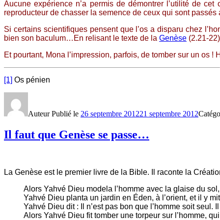
Aucune expérience n’a permis de démontrer l’utilité de cet o
reproducteur de chasser la semence de ceux qui sont passés a
Si certains scientifiques pensent que l’os a disparu chez l’h
bien son baculum…En relisant le texte de la
Genèse
(2.21-22),
Et pourtant, Mona l’impression, parfois, de tomber sur un os ! H
[1]
Os pénien
Auteur
Publié le
26 septembre 2012
21 septembre 2012
Catégo
Il faut que Genèse se passe…
La Genèse est le premier livre de la Bible. Il raconte la Créatio
Alors Yahvé Dieu modela l’homme avec la glaise du sol, i
Yahvé Dieu planta un jardin en Éden, à l’orient, et il y m
Yahvé Dieu dit : Il n’est pas bon que l’homme soit seul. Il 
Alors Yahvé Dieu fit tomber une torpeur sur l’homme, qui s