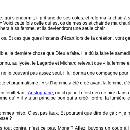
 qui s’endormit; il prit une de ses côtes, et referma la chair à
« Voici cette fois celle qui est os de mes os et chair de ma chai
chera à sa femme, et ils deviendront une seule chair.
s. Et ces quelques instants d’écart lors de la création, vont gé
ble, la dernière chose que Dieu a faite. Il a dû la faire le samedi 
onnu, au lycée, le Lagarde et Michard relevait que « la femme es
 ne le trouvant pas assez seul, il lui donna une compagne pour lui
eté et pragmatisme : « si l’homme a été créé avant la femme, c’é
 en feuilletant
Aristophane
, on lit qu’ « il n’est rien de pire d
ffirme qu’ « il y a un principe bon qui a créé l’ordre, la lumièr
ommes miso. C’est pas faux. Et pourtant que dire de çà : « je 
resse ?
s tout contre, n’est ce pas, Mona ? Allez, buvons un coup à