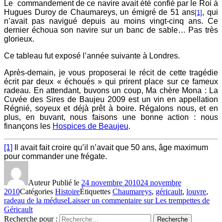
Le commandement de ce navire avait été confié par le Roi à
Hugues Duroy de Chaumareys, un émigré de 51 ans
, qui
[1]
n’avait pas navigué depuis au moins vingt-cinq ans. Ce
dernier échoua son navire sur un banc de sable… Pas très
glorieux.
Ce tableau fut exposé l’année suivante à Londres.
Après-demain, je vous proposerai le récit de cette tragédie
écrit par deux « échoués » qui prirent place sur ce fameux
radeau. En attendant, buvons un coup, Ma chère Mona : La
Cuvée des Sires de Baujeu 2009 est un vin en appellation
Régnié, soyeux et déjà prêt à boire. Régalons nous, et en
plus, en buvant, nous faisons une bonne action : nous
finançons les
Hospices de Beaujeu
.
[1]
Il avait fait croire qu’il n’avait que 50 ans, âge maximum
pour commander une frégate.
Auteur
Publié le
24 novembre 2010
24 novembre
2010
Catégories
Histoire
Étiquettes
Chaumareys
,
géricault
,
louvre
,
radeau de la méduse
Laisser un commentaire
sur Les trempettes de
Géricault
Recherche pour :
Recherche