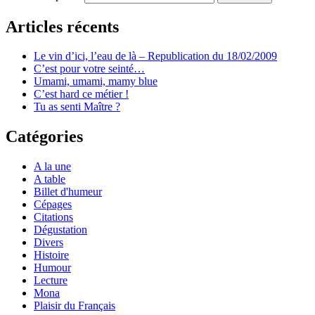
Articles récents
Le vin d’ici, l’eau de là – Republication du 18/02/2009
C’est pour votre seinté…
Umami, umami, mamy blue
C’est hard ce métier !
Tu as senti Maître ?
Catégories
A la une
A table
Billet d'humeur
Cépages
Citations
Dégustation
Divers
Histoire
Humour
Lecture
Mona
Plaisir du Français