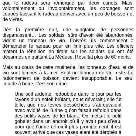
que le radeau sera remorqué par deux canots. Mais,
volontairement ou involontairement, les cordages sont
coupés laissant le radeau dériver avec un peu de boisson et
de vivres.
Dès la première nuit, une vingtaine de personnes
disparaissent… Les soldats, sûrs d’avoir été abandonnés,
vident un tonneau de vin. Enivrés, ils commencent à
démanteler le radeau pour en finir plus vite. Les officiers
matent la rébellion en tirant sur les soldats qui ont été
désarmés en quittant La Méduse. Résultat plus de 60 morts.
Mais au cours de cette mutinerie, les tonneaux d’eau et de
vin sont tombés à la mer. Seul un tonneau de vin reste. Le
rationnement de boisson devient insupportable. Le seul
liquide à boire, c’est son urine.
Une soif ardente, redoublée dans le jour par les
rayons d’un soleil brûlant, nous dévorait ; elle fut
telle, que nos lèvres desséchées s’abreuvaient
avec avidité de l’urine qu’on faisait refroidir dans
des petits vases de fer blanc. On mettait le petit
gobelet dans un endroit où il y avait peu d’eau,
pour que l’urine refroidît plus promptement; il est
souvent arrivé que ces vases aient été dérobés à