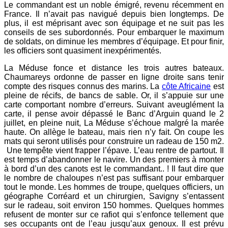
Le commandant est un noble émigré, revenu récemment en
France. Il n’avait pas navigué depuis bien longtemps. De
plus, il est méprisant avec son équipage et ne suit pas les
conseils de ses subordonnés. Pour embarquer le maximum
de soldats, on diminue les membres d’équipage. Et pour finir,
les officiers sont quasiment inexpérimentés.
La Méduse fonce et distance les trois autres bateaux.
Chaumareys ordonne de passer en ligne droite sans tenir
compte des risques connus des marins. La
côte Africaine
est
pleine de récifs, de bancs de sable. Or, il s’appuie sur une
carte comportant nombre d’erreurs. Suivant aveuglément la
carte, il pense avoir dépassé le Banc d’Arguin quand le 2
juillet, en pleine nuit, La Méduse s’échoue malgré la marée
haute. On allège le bateau, mais rien n’y fait. On coupe les
mats qui seront utilisés pour construire un radeau de 150 m2.
Une tempête vient frapper l’épave. L’eau rentre de partout. Il
est temps d’abandonner le navire. Un des premiers à monter
à bord d’un des canots est le commandant.. ! Il faut dire que
le nombre de chaloupes n’est pas suffisant pour embarquer
tout le monde. Les hommes de troupe, quelques officiers, un
géographe Corréard et un chirurgien, Savigny s’entassent
sur le radeau, soit environ 150 hommes. Quelques hommes
refusent de monter sur ce rafiot qui s’enfonce tellement que
ses occupants ont de l’eau jusqu’aux genoux. Il est prévu