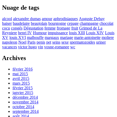
Nuage de tags
alcool
alexandre dumas
amour
aphrodisiaques
Auguste Debay
baiser
baudelaire
beaujolais
bourgogne
cepage
champagne
chocolat
cocu
congés
Dégustation
femme
fromage
fruit
Grimod de La
Reyniere
henri IV
Humour
impuissance
louis XIII
Louis XIV
Louis
XV
louis XVI
malbouffe
margaux
mariage
marie-antoinette
moliere
napoleon
Noel
Paris
penis
pet
seins
sexe
spermatozoides
uriner
vacances
victor hugo
vin
vosne-romanee
wc
Archives
février 2016
mai 2015
avril 2015
mars 2015
février 2015
janvier 2015
décembre 2014
novembre 2014
octobre 2014
septembre 2014
août 2014