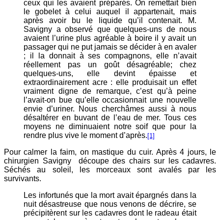
ceux qui les avaient préparés. On remettait bien
le gobelet à celui auquel il appartenait, mais
après avoir bu le liquide qu’il contenait. M.
Savigny a observé que quelques-uns de nous
avaient l’urine plus agréable à boire il y avait un
passager qui ne put jamais se décider à en avaler
; il la donnait à ses compagnons, elle n’avait
réellement pas un goût désagréable; chez
quelques-uns, elle devint épaisse et
extraordinairement acre : elle produisait un effet
vraiment digne de remarque, c’est qu’à peine
l’avait-on bue qu’elle occasionnait une nouvelle
envie d’uriner. Nous cherchâmes aussi à nous
désaltérer en buvant de l’eau de mer. Tous ces
moyens ne diminuaient notre soif que pour la
rendre plus vive le moment d’après.
[1]
Pour calmer la faim, on mastique du cuir. Après 4 jours, le
chirurgien Savigny découpe des chairs sur les cadavres.
Séchés au soleil, les morceaux sont avalés par les
survivants.
Les infortunés que la mort avait épargnés dans la
nuit désastreuse que nous venons de décrire, se
précipitèrent sur les cadavres dont le radeau était