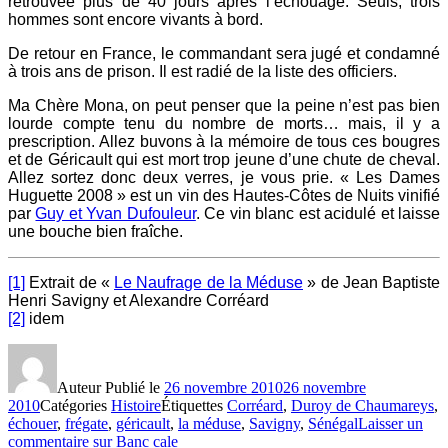
retrouvée plus de 40 jours après l’échouage. Seuls, trois
hommes sont encore vivants à bord.
De retour en France, le commandant sera jugé et condamné
à trois ans de prison. Il est radié de la liste des officiers.
Ma Chère Mona, on peut penser que la peine n’est pas bien
lourde compte tenu du nombre de morts… mais, il y a
prescription. Allez buvons à la mémoire de tous ces bougres
et de Géricault qui est mort trop jeune d’une chute de cheval.
Allez sortez donc deux verres, je vous prie. « Les Dames
Huguette 2008 » est un vin des Hautes-Côtes de Nuits vinifié
par
Guy et Yvan Dufouleur
. Ce vin blanc est acidulé et laisse
une bouche bien fraîche.
[1]
Extrait de «
Le Naufrage de la Méduse
» de Jean Baptiste
Henri Savigny et Alexandre Corréard
[2]
idem
Auteur
Publié le
26 novembre 2010
26 novembre
2010
Catégories
Histoire
Étiquettes
Corréard
,
Duroy de Chaumareys
,
échouer
,
frégate
,
géricault
,
la méduse
,
Savigny
,
Sénégal
Laisser un
commentaire
sur Banc cale