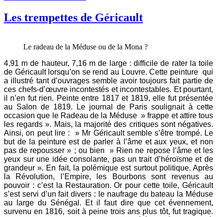
Les trempettes de Géricault
Le radeau de la Méduse ou de la Mona ?
4,91 m de hauteur, 7,16 m de large : difficile de rater la toile
de Géricault lorsqu’on se rend au Louvre. Cette peinture qui
a illustré tant d’ouvrages semble avoir toujours fait partie de
ces chefs-d’œuvre incontestés et incontestables. Et pourtant,
il n’en fut rien. Peinte entre 1817 et 1819, elle fut présentée
au Salon de 1819. Le journal de Paris soulignait à cette
occasion que le Radeau de la Méduse » frappe et attire tous
les regards ». Mais, la majorité des critiques sont négatives.
Ainsi, on peut lire : » Mr Géricault semble s’être trompé. Le
but de la peinture est de parler à l’âme et aux yeux, et non
pas de repousser » ; ou bien » Rien ne repose l’âme et les
yeux sur une idée consolante, pas un trait d’héroïsme et de
grandeur ». En fait, la polémique est surtout politique. Après
la Révolution, l’Empire, les Bourbons sont revenus au
pouvoir : c’est la Restauration. Or pour cette toile, Géricault
s’est servi d’un fait divers : le naufrage du bateau la Méduse
au large du Sénégal. Et il faut dire que cet évennement,
survenu en 1816, soit à peine trois ans plus tôt, fut tragique.