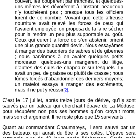
couvert, les coupèrent par tranches, et quelques-
uns mêmes les dévorèrent à l’instant; beaucoup
n’y touchèrent pas ; presque tous les officiers
furent de ce nombre. Voyant que cette affreuse
nourriture avait relevé les forces de ceux qui
l’avaient employée, on proposa de la faire sécher
pour la rendre un peu plus supportable au goût.
Ceux qui eurent la force de s’en abstenir, prirent
une plus grande quantité devin. Nous essayâmes
à manger des baudriers de sabres et de gibernes
; nous parvînmes à en avaler quelques petits
morceaux, quelques-uns mangèrent du litige,
d’autres des cuirs de chapeaux sur lesquels il y
avait un peu de graisse ou plutôt de crasse ; nous
fûmes forcés d’abandonner ces derniers moyens;
un matelot essaya à manger des excréments,
mais il ne put y réussir
.
[2]
C’est le 17 juillet, après treize jours de dérive, qu’ils sont
sauvés par un bateau qui cherchait l’épave de La Méduse,
pour récupérer non pas ses hommes qu’on croyait morts,
mais son chargement. Il ne reste plus que 15 survivants .
Quant au commandant Chaumareys, il sera sauvé par un
des bateaux qui aurait du être à ses cotés. L’épave sera