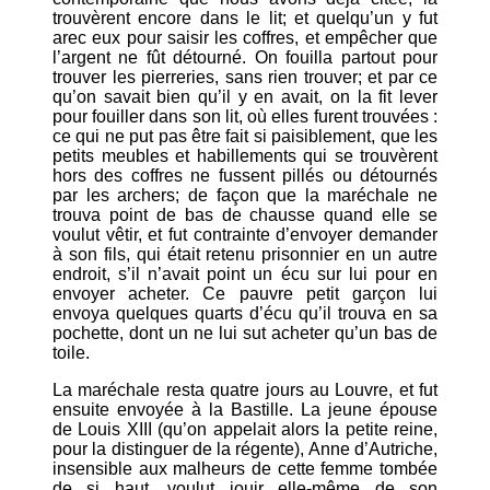
trouvèrent encore dans le lit; et quelqu’un y fut
arec eux pour saisir les coffres, et empêcher que
l’argent ne fût détourné. On fouilla partout pour
trouver les pierreries, sans rien trouver; et par ce
qu’on savait bien qu’il y en avait, on la fit lever
pour fouiller dans son lit, où elles furent trouvées :
ce qui ne put pas être fait si paisiblement, que les
petits meubles et habillements qui se trouvèrent
hors des coffres ne fussent pillés ou détournés
par les archers; de façon que la maréchale ne
trouva point de bas de chausse quand elle se
voulut vêtir, et fut contrainte d’envoyer demander
à son fils, qui était retenu prisonnier en un autre
endroit, s’il n’avait point un écu sur lui pour en
envoyer acheter. Ce pauvre petit garçon lui
envoya quelques quarts d’écu qu’il trouva en sa
pochette, dont un ne lui sut acheter qu’un bas de
toile.
La maréchale resta quatre jours au Louvre, et fut
ensuite envoyée à la Bastille. La jeune épouse
de Louis XIII (qu’on appelait alors la petite reine,
pour la distinguer de la régente), Anne d’Autriche,
insensible aux malheurs de cette femme tombée
de si haut, voulut jouir elle-même de son