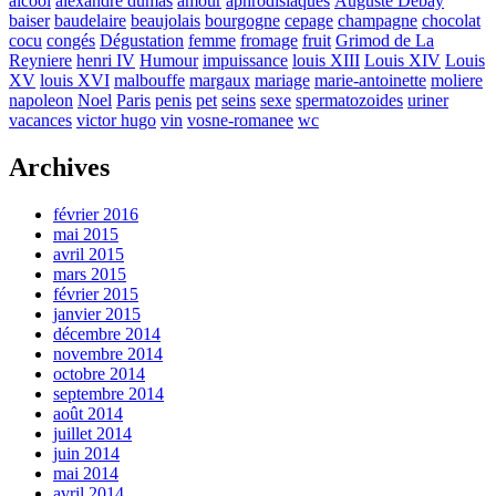
alcool
alexandre dumas
amour
aphrodisiaques
Auguste Debay
baiser
baudelaire
beaujolais
bourgogne
cepage
champagne
chocolat
cocu
congés
Dégustation
femme
fromage
fruit
Grimod de La
Reyniere
henri IV
Humour
impuissance
louis XIII
Louis XIV
Louis
XV
louis XVI
malbouffe
margaux
mariage
marie-antoinette
moliere
napoleon
Noel
Paris
penis
pet
seins
sexe
spermatozoides
uriner
vacances
victor hugo
vin
vosne-romanee
wc
Archives
février 2016
mai 2015
avril 2015
mars 2015
février 2015
janvier 2015
décembre 2014
novembre 2014
octobre 2014
septembre 2014
août 2014
juillet 2014
juin 2014
mai 2014
avril 2014