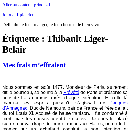
Aller au contenu principal
Journal Epicurien
Défendre le bien manger, le bien boire et le bien vivre
Étiquette : Thibault Liger-
Belair
Mes frais m’effraient
Nous sommes en août 1477. Monsieur de Paris, autrement
dit le bourreau, se pointe à la
Prévôté
de Paris et présente sa
note de frais comme après chaque exécution. Et celle là
marqua les esprits puisqu’il s’agissait de
Jacques
d’Armagnac
, Duc de Nemours, pair de France et frère de lait
du roi Louis XI. Accusé de haute trahison, il fut condamné à
mort, mais les choses furent bien faites : Jacques fut placé
sur un cheval drapé de noir et mené aux Halles, où on le fit
monter sur un échafaud construit à son intention et