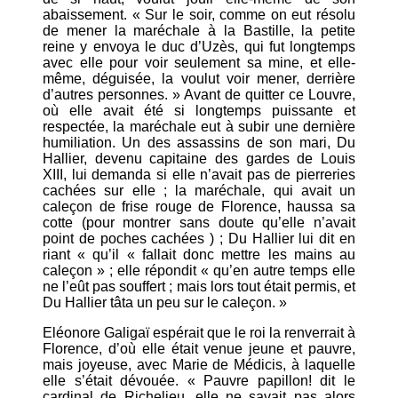
abaissement. « Sur le soir, comme on eut résolu
de mener la maréchale à la Bastille, la petite
reine y envoya le duc d’Uzès, qui fut longtemps
avec elle pour voir seulement sa mine, et elle-
même, déguisée, la voulut voir mener, derrière
d’autres personnes. » Avant de quitter ce Louvre,
où elle avait été si longtemps puissante et
respectée, la maréchale eut à subir une dernière
humiliation. Un des assassins de son mari, Du
Hallier, devenu capitaine des gardes de Louis
XIII, lui demanda si elle n’avait pas de pierreries
cachées sur elle ; la maréchale, qui avait un
caleçon de frise rouge de Florence, haussa sa
cotte (pour montrer sans doute qu’elle n’avait
point de poches cachées ) ; Du Hallier lui dit en
riant « qu’il « fallait donc mettre les mains au
caleçon » ; elle répondit « qu’en autre temps elle
ne l’eût pas souffert ; mais lors tout était permis, et
Du Hallier tâta un peu sur le caleçon. »
Eléonore Galigaï espérait que le roi la renverrait à
Florence, d’où elle était venue jeune et pauvre,
mais joyeuse, avec Marie de Médicis, à laquelle
elle s’était dévouée. « Pauvre papillon! dit le
cardinal de Richelieu, elle ne savait pas alors