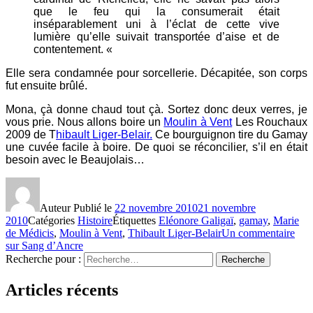
que le feu qui la consumerait était
inséparablement uni à l’éclat de cette vive
lumière qu’elle suivait transportée d’aise et de
contentement. «
Elle sera condamnée pour sorcellerie. Décapitée, son corps
fut ensuite brûlé.
Mona, çà donne chaud tout çà. Sortez donc deux verres, je
vous prie. Nous allons boire un
Moulin à Vent
Les Rouchaux
2009 de T
hibault Liger-Belair.
Ce bourguignon tire du Gamay
une cuvée facile à boire. De quoi se réconcilier, s’il en était
besoin avec le Beaujolais…
Auteur
Publié le
22 novembre 2010
21 novembre
2010
Catégories
Histoire
Étiquettes
Eléonore Galigaï
,
gamay
,
Marie
de Médicis
,
Moulin à Vent
,
Thibault Liger-Belair
Un commentaire
sur Sang d’Ancre
Recherche pour :
Recherche
Articles récents