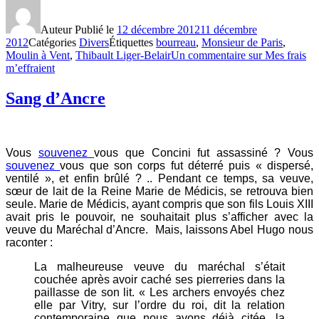
Auteur
Publié le
12 décembre 2012
11 décembre
2012
Catégories
Divers
Étiquettes
bourreau
,
Monsieur de Paris
,
Moulin à Vent
,
Thibault Liger-Belair
Un commentaire
sur Mes frais
m’effraient
Sang d’Ancre
Vous
souvenez
vous que Concini fut assassiné ? Vous
souvenez
vous que son corps fut déterré puis « dispersé,
ventilé », et enfin brûlé ? .. Pendant ce temps, sa veuve,
sœur de lait de la Reine Marie de Médicis, se retrouva bien
seule. Marie de Médicis, ayant compris que son fils Louis XIII
avait pris le pouvoir, ne souhaitait plus s’afficher avec la
veuve du Maréchal d’Ancre. Mais, laissons Abel Hugo nous
raconter :
La malheureuse veuve du maréchal s’était
couchée après avoir caché ses pierreries dans la
paillasse de son lit. « Les archers envoyés chez
elle par Vitry, sur l’ordre du roi, dit la relation
contemporaine que nous avons déjà citée, la