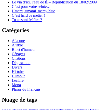
Le vin d’ici, l’eau de là – Republication du 18/02/2009
C’est pour votre seinté…
Umami, umami, mamy blue
C’est hard ce métier !
Tu as senti Maître ?
Catégories
A la une
A table
Billet d'humeur
Cépages
Citations
Dégustation
Divers
Histoire
Humour
Lecture
Mona
Plaisir du Français
Nuage de tags