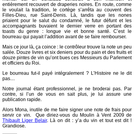
entièrement recouvert de draperies noires. En route, comme
le voulait la tradition, le cortège s’arrêta au couvent des
Filles-Dieu, rue Saint-Denis. Là, tandis que les nones
priaient pour le salut du condamné, le futur défunt et les
accompagnants buvaient le dernier verre en portant des
toasts du genre : longue vie et bonne santé. C’est le
bourreau qui payait l’addition avant de se faire rembourser.
Mais ce jour là, ça coince : le contrôleur trouve la note un peu
salée. Douze livres et six deniers pour du pain et des fruits et
douze pintes de vin qu’ont bues ces Messieurs du Parlement
et officiers du Roi.
Le bourreau fut-il payé intégralement ? L’Histoire ne le dit
pas…
Notre journal étant professionnel, je ne broderai pas. Par
contre, si l’un de vous en sait plus, je lui assure une
publication rapide.
Alors Mona, inutile de me faire signer une note de frais pour
servir ce vin. Que diriez-vous du Moulin à Vent 2009 de
Thibault Liger Belair
. Là on dit : y’a du vin et tout est dit !
Grandiose.